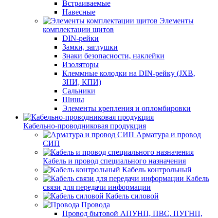
Встраиваемые
Навесные
Элементы
комплектации щитов
DIN-рейки
Замки, заглушки
Знаки безопасности, наклейки
Изоляторы
Клеммные колодки на DIN-рейку (JXB,
ЗНИ, КПИ)
Сальники
Шины
Элементы крепления и опломбировки
Кабельно-проводниковая продукция
Арматура и провод
СИП
Кабель и провод специального назначения
Кабель контрольный
Кабель
связи для передачи информации
Кабель силовой
Провода
Провод бытовой АПУНП, ПВС, ПУГНП,