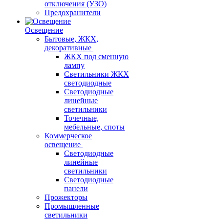
отключения (УЗО)
Предохранители
Освещение
Бытовые, ЖКХ,
декоративные
ЖКХ под сменную
лампу
Светильники ЖКХ
светодиодные
Светодиодные
линейные
светильники
Точечные,
мебельные, споты
Коммерческое
освещение
Светодиодные
линейные
светильники
Светодиодные
панели
Прожекторы
Промышленные
светильники