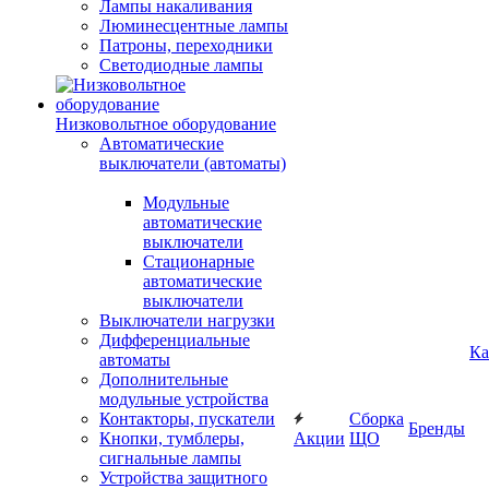
Лампы накаливания
Люминесцентные лампы
Патроны, переходники
Светодиодные лампы
Низковольтное оборудование
Автоматические
выключатели (автоматы)
Модульные
автоматические
выключатели
Стационарные
автоматические
выключатели
Выключатели нагрузки
Дифференциальные
Ка
автоматы
Дополнительные
модульные устройства
Контакторы, пускатели
Сборка
Бренды
Кнопки, тумблеры,
Акции
ЩО
сигнальные лампы
Устройства защитного