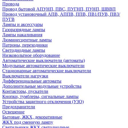
Провода
Провод бытовой АПУНП, ПВС, ПУГНП, ПУНП, ШВВП
Провод установочный АПВ, АППВ, ППВ, ПВ1/ПУВ, ПВ3/
ПУГВ
Лампы и аксессуары
Газоразрядные лампы
Лампы накаливания
Люминесцентные лампы
Патроны, переходники
Светодиодные лампы
Низковольтное оборудование
Автоматические выключатели (автоматы)
Модульные автоматические выключатели
Стационарные автоматические выключатели
Выключатели нагрузки
Дифференциальные автоматы
Дополнительные модульные устройства
Контакторы, пускатели
Кнопки, тумблеры, сигнальные лампы
Устройства защитного отключения (УЗО)
Предохранители
Освещение
Бытовые, ЖКХ, декоративные
ЖКХ под сменную лампу
Светильники ЖКХ светодиодные