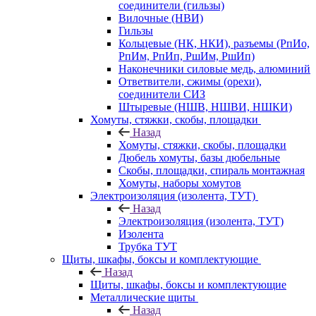
соединители (гильзы)
Вилочные (НВИ)
Гильзы
Кольцевые (НК, НКИ), разъемы (РпИо,
РпИм, РпИп, РшИм, РшИп)
Наконечники силовые медь, алюминий
Ответвители, сжимы (орехи),
соединители СИЗ
Штыревые (НШВ, НШВИ, НШКИ)
Хомуты, стяжки, скобы, площадки
Назад
Хомуты, стяжки, скобы, площадки
Дюбель хомуты, базы дюбельные
Скобы, площадки, спираль монтажная
Хомуты, наборы хомутов
Электроизоляция (изолента, ТУТ)
Назад
Электроизоляция (изолента, ТУТ)
Изолента
Трубка ТУТ
Щиты, шкафы, боксы и комплектующие
Назад
Щиты, шкафы, боксы и комплектующие
Металлические щиты
Назад