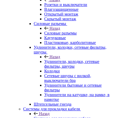
Розетки и выключатели
Влагозащищенные
Открытый монтаж
Скрытый монтаж
Силовые разъемы
Назад
Силовые разъемы
Каучуковые
Пластиковые, карболитовые
Удлинители, колодки, сетевые фильтры,
шнуры
Назад
Удлинители, колодки, сетевые
фильтры, шнуры
Колодки
Сетевые шнуры с вилкой,
выключатели бра
Удлинители бытовые и сетевые
фильтры
Удлинители на катушке, на рамке, в
намотке
Штепсельные гнезда
Системы для прокладки кабеля
Назад