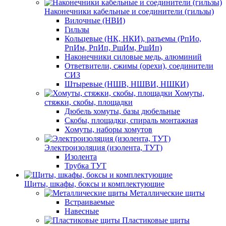
Наконечники кабельные и соединители (гильзы)
Вилочные (НВИ)
Гильзы
Кольцевые (НК, НКИ), разъемы (РпИо,
РпИм, РпИп, РшИм, РшИп)
Наконечники силовые медь, алюминий
Ответвители, сжимы (орехи), соединители
СИЗ
Штыревые (НШВ, НШВИ, НШКИ)
Хомуты,
стяжки, скобы, площадки
Дюбель хомуты, базы дюбельные
Скобы, площадки, спираль монтажная
Хомуты, наборы хомутов
Электроизоляция (изолента, ТУТ)
Изолента
Трубка ТУТ
Щиты, шкафы, боксы и комплектующие
Металлические щиты
Встраиваемые
Навесные
Пластиковые щиты