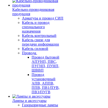
Кабельно-проводниковая
продукция
Арматура и провод СИП
Кабель и провод
специального
назначения
Кабель контрольный
Кабель связи для
передачи информации
Кабель силовой
Провода
Провод бытовой
АПУНП, ПВС,
ПУГНП, ПУНП,
ШВВП
Провод
установочный
АПВ, АППВ,
ППВ, ПВ1/ПУВ,
ПВ3/ПУГВ
Лампы и аксессуары
Газоразрядные лампы