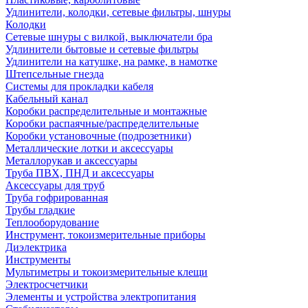
Удлинители, колодки, сетевые фильтры, шнуры
Колодки
Сетевые шнуры с вилкой, выключатели бра
Удлинители бытовые и сетевые фильтры
Удлинители на катушке, на рамке, в намотке
Штепсельные гнезда
Системы для прокладки кабеля
Кабельный канал
Коробки распределительные и монтажные
Коробки распаячные/распределительные
Коробки установочные (подрозетники)
Металлические лотки и аксессуары
Металлорукав и аксессуары
Труба ПВХ, ПНД и аксессуары
Аксессуары для труб
Труба гофрированная
Трубы гладкие
Теплооборудование
Инструмент, токоизмерительные приборы
Диэлектрика
Инструменты
Мультиметры и токоизмерительные клещи
Электросчетчики
Элементы и устройства электропитания