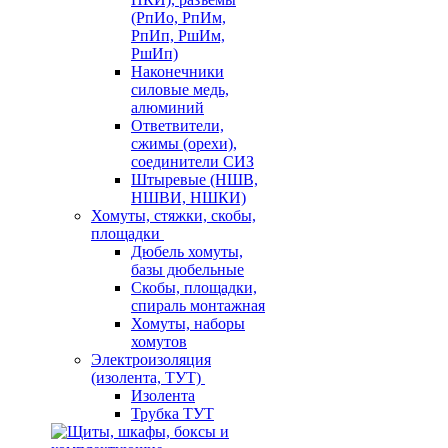
(РпИо, РпИм,
РпИп, РшИм,
РшИп)
Наконечники
силовые медь,
алюминий
Ответвители,
сжимы (орехи),
соединители СИЗ
Штыревые (НШВ,
НШВИ, НШКИ)
Хомуты, стяжки, скобы,
площадки
Дюбель хомуты,
базы дюбельные
Скобы, площадки,
спираль монтажная
Хомуты, наборы
хомутов
Электроизоляция
(изолента, ТУТ)
Изолента
Трубка ТУТ