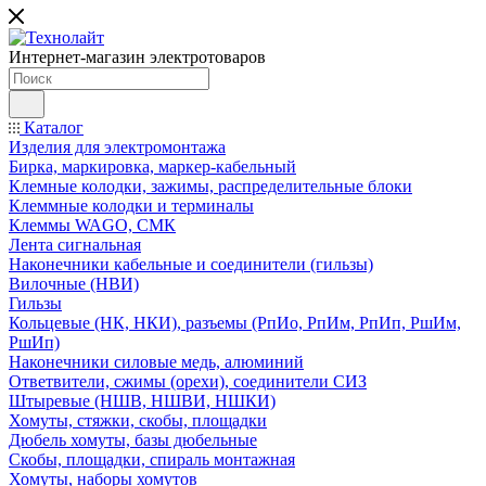
Интернет-магазин электротоваров
Каталог
Изделия для электромонтажа
Бирка, маркировка, маркер-кабельный
Клемные колодки, зажимы, распределительные блоки
Клеммные колодки и терминалы
Клеммы WAGO, СМК
Лента сигнальная
Наконечники кабельные и соединители (гильзы)
Вилочные (НВИ)
Гильзы
Кольцевые (НК, НКИ), разъемы (РпИо, РпИм, РпИп, РшИм,
РшИп)
Наконечники силовые медь, алюминий
Ответвители, сжимы (орехи), соединители СИЗ
Штыревые (НШВ, НШВИ, НШКИ)
Хомуты, стяжки, скобы, площадки
Дюбель хомуты, базы дюбельные
Скобы, площадки, спираль монтажная
Хомуты, наборы хомутов