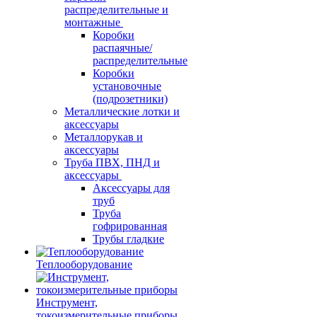
распределительные и
монтажные
Коробки
распаячные/
распределительные
Коробки
установочные
(подрозетники)
Металлические лотки и
аксессуары
Металлорукав и
аксессуары
Труба ПВХ, ПНД и
аксессуары
Аксессуары для
труб
Труба
гофрированная
Трубы гладкие
Теплооборудование
Инструмент,
токоизмерительные приборы