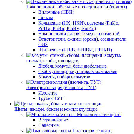
Наконечники кабельные и соединители (гильзы)
Вилочные (НВИ)
Гильзы
Кольцевые (НК, НКИ), разъемы (РпИо,
РпИм, РпИп, РшИм, РшИп)
Наконечники силовые медь, алюминий
Ответвители, сжимы (орехи), соединители
СИЗ
Штыревые (НШВ, НШВИ, НШКИ)
Хомуты,
стяжки, скобы, площадки
Дюбель хомуты, базы дюбельные
Скобы, площадки, спираль монтажная
Хомуты, наборы хомутов
Электроизоляция (изолента, ТУТ)
Изолента
Трубка ТУТ
Щиты, шкафы, боксы и комплектующие
Металлические щиты
Встраиваемые
Навесные
Пластиковые щиты