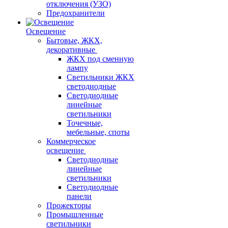
отключения (УЗО)
Предохранители
Освещение
Бытовые, ЖКХ,
декоративные
ЖКХ под сменную
лампу
Светильники ЖКХ
светодиодные
Светодиодные
линейные
светильники
Точечные,
мебельные, споты
Коммерческое
освещение
Светодиодные
линейные
светильники
Светодиодные
панели
Прожекторы
Промышленные
светильники