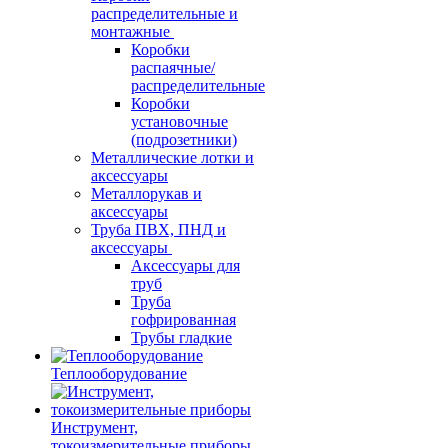
распределительные и
монтажные
Коробки
распаячные/
распределительные
Коробки
установочные
(подрозетники)
Металлические лотки и
аксессуары
Металлорукав и
аксессуары
Труба ПВХ, ПНД и
аксессуары
Аксессуары для
труб
Труба
гофрированная
Трубы гладкие
Теплооборудование
Инструмент,
токоизмерительные приборы