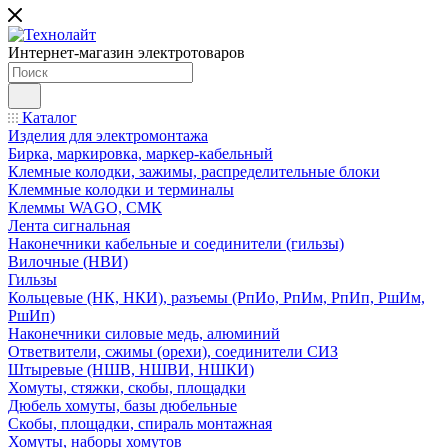
Интернет-магазин электротоваров
Каталог
Изделия для электромонтажа
Бирка, маркировка, маркер-кабельный
Клемные колодки, зажимы, распределительные блоки
Клеммные колодки и терминалы
Клеммы WAGO, СМК
Лента сигнальная
Наконечники кабельные и соединители (гильзы)
Вилочные (НВИ)
Гильзы
Кольцевые (НК, НКИ), разъемы (РпИо, РпИм, РпИп, РшИм,
РшИп)
Наконечники силовые медь, алюминий
Ответвители, сжимы (орехи), соединители СИЗ
Штыревые (НШВ, НШВИ, НШКИ)
Хомуты, стяжки, скобы, площадки
Дюбель хомуты, базы дюбельные
Скобы, площадки, спираль монтажная
Хомуты, наборы хомутов