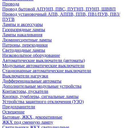
Провода
Провод бытовой АПУНП, ПВС, ПУГНП, ПУНП, ШВВП
Провод установочный АПВ, АППВ, ППВ, ПВ1/ПУВ, ПВ3/
ПУГВ
Лампы и аксессуары
Газоразрядные лампы
Лампы накаливания
Люминесцентные лампы
Патроны, переходники
Светодиодные лампы
Низковольтное оборудование
Автоматические выключатели (автоматы)
Модульные автоматические выключатели
Стационарные автоматические выключатели
Выключатели нагрузки
Дифференциальные автоматы
Дополнительные модульные устройства
Контакторы, пускатели
Кнопки, тумблеры, сигнальные лампы
Устройства защитного отключения (УЗО)
Предохранители
Освещение
Бытовые, ЖКХ, декоративные
ЖКХ под сменную лампу
Светильники ЖКХ светодиодные