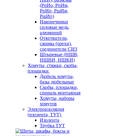
(РпИо, РпИм,
РпИп, РшИм,
РшИп)
Наконечники
силовые медь,
алюминий
Ответвители,
сжимы (орехи),
соединители СИЗ
Штыревые (НШВ,
НШВИ, НШКИ)
Хомуты, стяжки, скобы,
площадки
Дюбель хомуты,
базы дюбельные
Скобы, площадки,
спираль монтажная
Хомуты, наборы
хомутов
Электроизоляция
(изолента, ТУТ)
Изолента
Трубка ТУТ