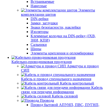
Встраиваемые
Навесные
Элементы
комплектации щитов
DIN-рейки
Замки, заглушки
Знаки безопасности, наклейки
Изоляторы
Клеммные колодки на DIN-рейку (JXB,
ЗНИ, КПИ)
Сальники
Шины
Элементы крепления и опломбировки
Кабельно-проводниковая продукция
Арматура и провод
СИП
Кабель и провод специального назначения
Кабель контрольный
Кабель
связи для передачи информации
Кабель силовой
Провода
Провод бытовой АПУНП, ПВС, ПУГНП,