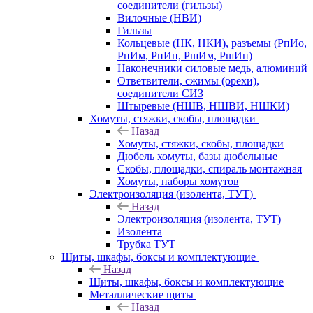
соединители (гильзы)
Вилочные (НВИ)
Гильзы
Кольцевые (НК, НКИ), разъемы (РпИо,
РпИм, РпИп, РшИм, РшИп)
Наконечники силовые медь, алюминий
Ответвители, сжимы (орехи),
соединители СИЗ
Штыревые (НШВ, НШВИ, НШКИ)
Хомуты, стяжки, скобы, площадки
Назад
Хомуты, стяжки, скобы, площадки
Дюбель хомуты, базы дюбельные
Скобы, площадки, спираль монтажная
Хомуты, наборы хомутов
Электроизоляция (изолента, ТУТ)
Назад
Электроизоляция (изолента, ТУТ)
Изолента
Трубка ТУТ
Щиты, шкафы, боксы и комплектующие
Назад
Щиты, шкафы, боксы и комплектующие
Металлические щиты
Назад