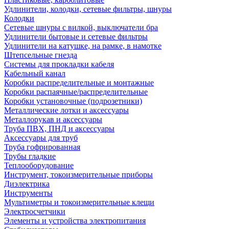
Удлинители, колодки, сетевые фильтры, шнуры
Колодки
Сетевые шнуры с вилкой, выключатели бра
Удлинители бытовые и сетевые фильтры
Удлинители на катушке, на рамке, в намотке
Штепсельные гнезда
Системы для прокладки кабеля
Кабельный канал
Коробки распределительные и монтажные
Коробки распаячные/распределительные
Коробки установочные (подрозетники)
Металлические лотки и аксессуары
Металлорукав и аксессуары
Труба ПВХ, ПНД и аксессуары
Аксессуары для труб
Труба гофрированная
Трубы гладкие
Теплооборудование
Инструмент, токоизмерительные приборы
Диэлектрика
Инструменты
Мультиметры и токоизмерительные клещи
Электросчетчики
Элементы и устройства электропитания