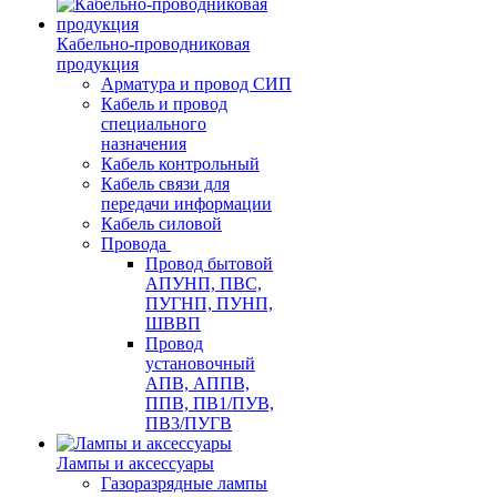
Кабельно-проводниковая
продукция
Арматура и провод СИП
Кабель и провод
специального
назначения
Кабель контрольный
Кабель связи для
передачи информации
Кабель силовой
Провода
Провод бытовой
АПУНП, ПВС,
ПУГНП, ПУНП,
ШВВП
Провод
установочный
АПВ, АППВ,
ППВ, ПВ1/ПУВ,
ПВ3/ПУГВ
Лампы и аксессуары
Газоразрядные лампы