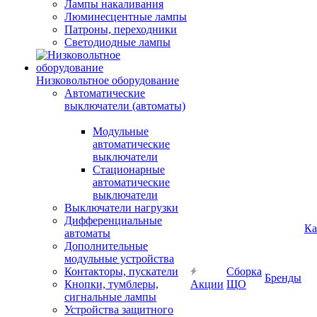
Лампы накаливания
Люминесцентные лампы
Патроны, переходники
Светодиодные лампы
Низковольтное оборудование
Автоматические
выключатели (автоматы)
Модульные
автоматические
выключатели
Стационарные
автоматические
выключатели
Выключатели нагрузки
Дифференциальные
Ка
автоматы
Дополнительные
модульные устройства
Контакторы, пускатели
Сборка
Бренды
Кнопки, тумблеры,
Акции
ЩО
сигнальные лампы
Устройства защитного