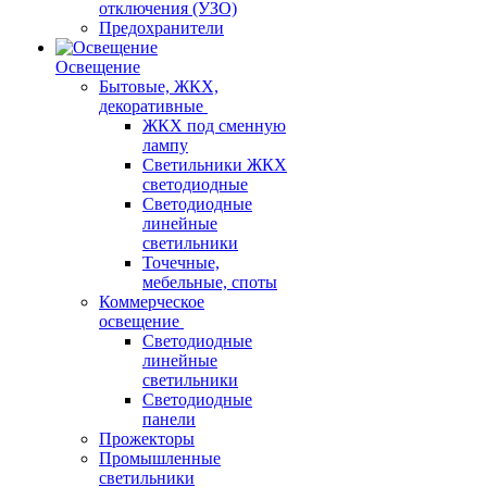
отключения (УЗО)
Предохранители
Освещение
Бытовые, ЖКХ,
декоративные
ЖКХ под сменную
лампу
Светильники ЖКХ
светодиодные
Светодиодные
линейные
светильники
Точечные,
мебельные, споты
Коммерческое
освещение
Светодиодные
линейные
светильники
Светодиодные
панели
Прожекторы
Промышленные
светильники