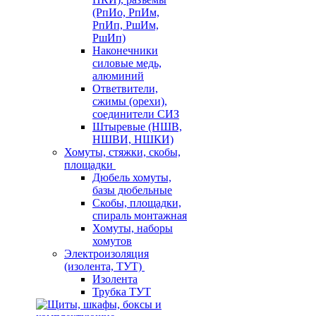
(РпИо, РпИм,
РпИп, РшИм,
РшИп)
Наконечники
силовые медь,
алюминий
Ответвители,
сжимы (орехи),
соединители СИЗ
Штыревые (НШВ,
НШВИ, НШКИ)
Хомуты, стяжки, скобы,
площадки
Дюбель хомуты,
базы дюбельные
Скобы, площадки,
спираль монтажная
Хомуты, наборы
хомутов
Электроизоляция
(изолента, ТУТ)
Изолента
Трубка ТУТ