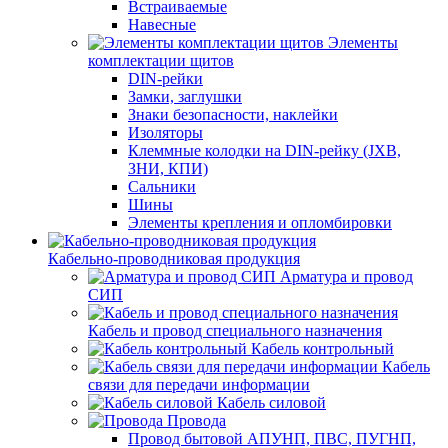
Встраиваемые
Навесные
Элементы
комплектации щитов
DIN-рейки
Замки, заглушки
Знаки безопасности, наклейки
Изоляторы
Клеммные колодки на DIN-рейку (JXB,
ЗНИ, КПИ)
Сальники
Шины
Элементы крепления и опломбировки
Кабельно-проводниковая продукция
Арматура и провод
СИП
Кабель и провод специального назначения
Кабель контрольный
Кабель
связи для передачи информации
Кабель силовой
Провода
Провод бытовой АПУНП, ПВС, ПУГНП,