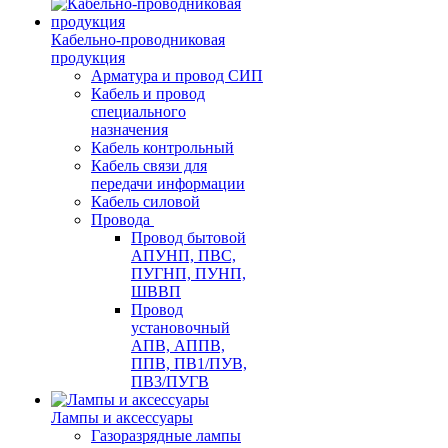
Кабельно-проводниковая
продукция
Арматура и провод СИП
Кабель и провод
специального
назначения
Кабель контрольный
Кабель связи для
передачи информации
Кабель силовой
Провода
Провод бытовой
АПУНП, ПВС,
ПУГНП, ПУНП,
ШВВП
Провод
установочный
АПВ, АППВ,
ППВ, ПВ1/ПУВ,
ПВ3/ПУГВ
Лампы и аксессуары
Газоразрядные лампы