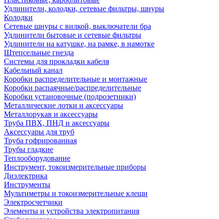
Удлинители, колодки, сетевые фильтры, шнуры
Колодки
Сетевые шнуры с вилкой, выключатели бра
Удлинители бытовые и сетевые фильтры
Удлинители на катушке, на рамке, в намотке
Штепсельные гнезда
Системы для прокладки кабеля
Кабельный канал
Коробки распределительные и монтажные
Коробки распаячные/распределительные
Коробки установочные (подрозетники)
Металлические лотки и аксессуары
Металлорукав и аксессуары
Труба ПВХ, ПНД и аксессуары
Аксессуары для труб
Труба гофрированная
Трубы гладкие
Теплооборудование
Инструмент, токоизмерительные приборы
Диэлектрика
Инструменты
Мультиметры и токоизмерительные клещи
Электросчетчики
Элементы и устройства электропитания