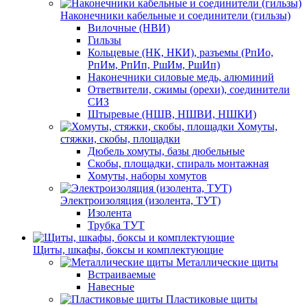
Наконечники кабельные и соединители (гильзы)
Вилочные (НВИ)
Гильзы
Кольцевые (НК, НКИ), разъемы (РпИо,
РпИм, РпИп, РшИм, РшИп)
Наконечники силовые медь, алюминий
Ответвители, сжимы (орехи), соединители
СИЗ
Штыревые (НШВ, НШВИ, НШКИ)
Хомуты,
стяжки, скобы, площадки
Дюбель хомуты, базы дюбельные
Скобы, площадки, спираль монтажная
Хомуты, наборы хомутов
Электроизоляция (изолента, ТУТ)
Изолента
Трубка ТУТ
Щиты, шкафы, боксы и комплектующие
Металлические щиты
Встраиваемые
Навесные
Пластиковые щиты