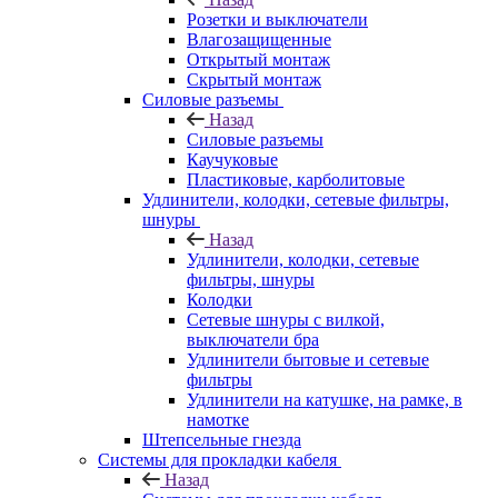
Розетки и выключатели
Влагозащищенные
Открытый монтаж
Скрытый монтаж
Силовые разъемы
Назад
Силовые разъемы
Каучуковые
Пластиковые, карболитовые
Удлинители, колодки, сетевые фильтры,
шнуры
Назад
Удлинители, колодки, сетевые
фильтры, шнуры
Колодки
Сетевые шнуры с вилкой,
выключатели бра
Удлинители бытовые и сетевые
фильтры
Удлинители на катушке, на рамке, в
намотке
Штепсельные гнезда
Системы для прокладки кабеля
Назад