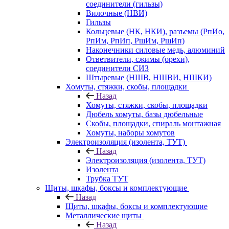
соединители (гильзы)
Вилочные (НВИ)
Гильзы
Кольцевые (НК, НКИ), разъемы (РпИо,
РпИм, РпИп, РшИм, РшИп)
Наконечники силовые медь, алюминий
Ответвители, сжимы (орехи),
соединители СИЗ
Штыревые (НШВ, НШВИ, НШКИ)
Хомуты, стяжки, скобы, площадки
Назад
Хомуты, стяжки, скобы, площадки
Дюбель хомуты, базы дюбельные
Скобы, площадки, спираль монтажная
Хомуты, наборы хомутов
Электроизоляция (изолента, ТУТ)
Назад
Электроизоляция (изолента, ТУТ)
Изолента
Трубка ТУТ
Щиты, шкафы, боксы и комплектующие
Назад
Щиты, шкафы, боксы и комплектующие
Металлические щиты
Назад