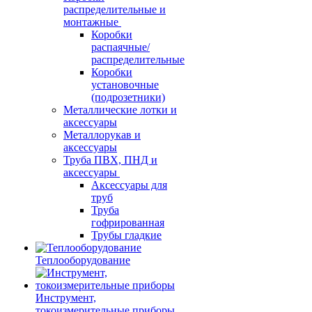
распределительные и
монтажные
Коробки
распаячные/
распределительные
Коробки
установочные
(подрозетники)
Металлические лотки и
аксессуары
Металлорукав и
аксессуары
Труба ПВХ, ПНД и
аксессуары
Аксессуары для
труб
Труба
гофрированная
Трубы гладкие
Теплооборудование
Инструмент,
токоизмерительные приборы