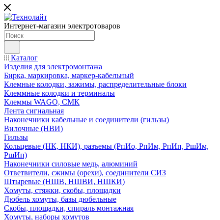
Интернет-магазин электротоваров
Каталог
Изделия для электромонтажа
Бирка, маркировка, маркер-кабельный
Клемные колодки, зажимы, распределительные блоки
Клеммные колодки и терминалы
Клеммы WAGO, СМК
Лента сигнальная
Наконечники кабельные и соединители (гильзы)
Вилочные (НВИ)
Гильзы
Кольцевые (НК, НКИ), разъемы (РпИо, РпИм, РпИп, РшИм,
РшИп)
Наконечники силовые медь, алюминий
Ответвители, сжимы (орехи), соединители СИЗ
Штыревые (НШВ, НШВИ, НШКИ)
Хомуты, стяжки, скобы, площадки
Дюбель хомуты, базы дюбельные
Скобы, площадки, спираль монтажная
Хомуты, наборы хомутов