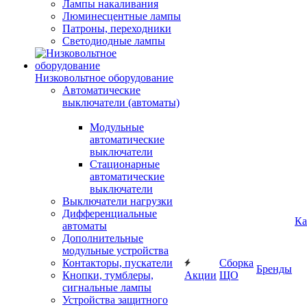
Лампы накаливания
Люминесцентные лампы
Патроны, переходники
Светодиодные лампы
Низковольтное оборудование
Автоматические
выключатели (автоматы)
Модульные
автоматические
выключатели
Стационарные
автоматические
выключатели
Выключатели нагрузки
Дифференциальные
Ка
автоматы
Дополнительные
модульные устройства
Контакторы, пускатели
Сборка
Бренды
Кнопки, тумблеры,
Акции
ЩО
сигнальные лампы
Устройства защитного