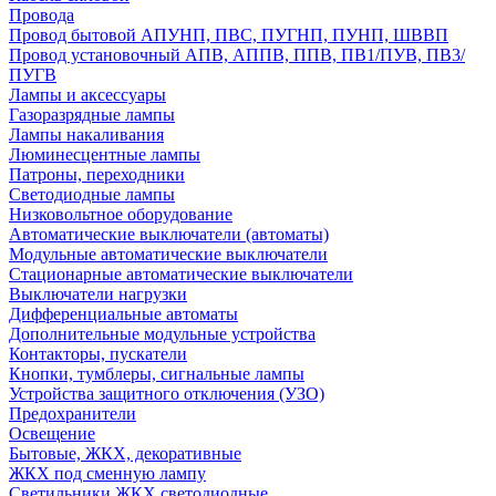
Провода
Провод бытовой АПУНП, ПВС, ПУГНП, ПУНП, ШВВП
Провод установочный АПВ, АППВ, ППВ, ПВ1/ПУВ, ПВ3/
ПУГВ
Лампы и аксессуары
Газоразрядные лампы
Лампы накаливания
Люминесцентные лампы
Патроны, переходники
Светодиодные лампы
Низковольтное оборудование
Автоматические выключатели (автоматы)
Модульные автоматические выключатели
Стационарные автоматические выключатели
Выключатели нагрузки
Дифференциальные автоматы
Дополнительные модульные устройства
Контакторы, пускатели
Кнопки, тумблеры, сигнальные лампы
Устройства защитного отключения (УЗО)
Предохранители
Освещение
Бытовые, ЖКХ, декоративные
ЖКХ под сменную лампу
Светильники ЖКХ светодиодные