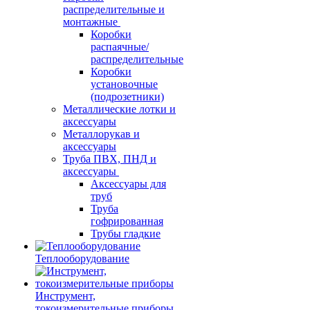
распределительные и
монтажные
Коробки
распаячные/
распределительные
Коробки
установочные
(подрозетники)
Металлические лотки и
аксессуары
Металлорукав и
аксессуары
Труба ПВХ, ПНД и
аксессуары
Аксессуары для
труб
Труба
гофрированная
Трубы гладкие
Теплооборудование
Инструмент,
токоизмерительные приборы