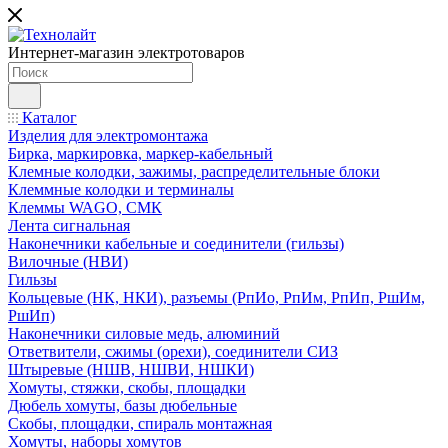
Интернет-магазин электротоваров
Каталог
Изделия для электромонтажа
Бирка, маркировка, маркер-кабельный
Клемные колодки, зажимы, распределительные блоки
Клеммные колодки и терминалы
Клеммы WAGO, СМК
Лента сигнальная
Наконечники кабельные и соединители (гильзы)
Вилочные (НВИ)
Гильзы
Кольцевые (НК, НКИ), разъемы (РпИо, РпИм, РпИп, РшИм,
РшИп)
Наконечники силовые медь, алюминий
Ответвители, сжимы (орехи), соединители СИЗ
Штыревые (НШВ, НШВИ, НШКИ)
Хомуты, стяжки, скобы, площадки
Дюбель хомуты, базы дюбельные
Скобы, площадки, спираль монтажная
Хомуты, наборы хомутов