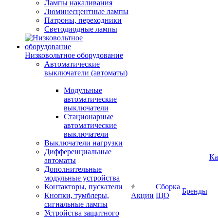
Лампы накаливания
Люминесцентные лампы
Патроны, переходники
Светодиодные лампы
Низковольтное оборудование
Автоматические
выключатели (автоматы)
Модульные
автоматические
выключатели
Стационарные
автоматические
выключатели
Выключатели нагрузки
Дифференциальные
Ка
автоматы
Дополнительные
модульные устройства
Контакторы, пускатели
Сборка
Бренды
Кнопки, тумблеры,
Акции
ЩО
сигнальные лампы
Устройства защитного