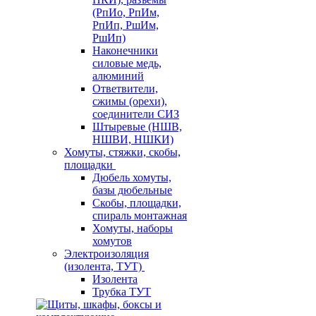
(РпИо, РпИм,
РпИп, РшИм,
РшИп)
Наконечники
силовые медь,
алюминий
Ответвители,
сжимы (орехи),
соединители СИЗ
Штыревые (НШВ,
НШВИ, НШКИ)
Хомуты, стяжки, скобы,
площадки
Дюбель хомуты,
базы дюбельные
Скобы, площадки,
спираль монтажная
Хомуты, наборы
хомутов
Электроизоляция
(изолента, ТУТ)
Изолента
Трубка ТУТ