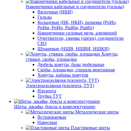
Наконечники кабельные и соединители (гильзы)
Вилочные (НВИ)
Гильзы
Кольцевые (НК, НКИ), разъемы (РпИо,
РпИм, РпИп, РшИм, РшИп)
Наконечники силовые медь, алюминий
Ответвители, сжимы (орехи), соединители
СИЗ
Штыревые (НШВ, НШВИ, НШКИ)
Хомуты,
стяжки, скобы, площадки
Дюбель хомуты, базы дюбельные
Скобы, площадки, спираль монтажная
Хомуты, наборы хомутов
Электроизоляция (изолента, ТУТ)
Изолента
Трубка ТУТ
Щиты, шкафы, боксы и комплектующие
Металлические щиты
Встраиваемые
Навесные
Пластиковые щиты