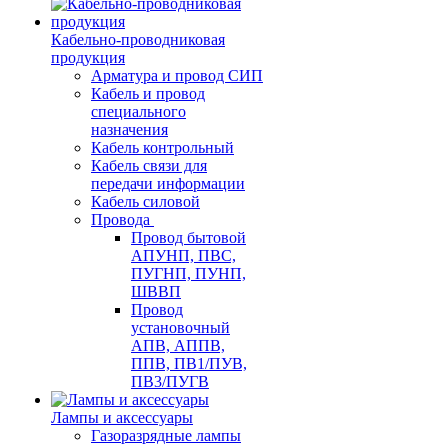
Кабельно-проводниковая
продукция
Арматура и провод СИП
Кабель и провод
специального
назначения
Кабель контрольный
Кабель связи для
передачи информации
Кабель силовой
Провода
Провод бытовой
АПУНП, ПВС,
ПУГНП, ПУНП,
ШВВП
Провод
установочный
АПВ, АППВ,
ППВ, ПВ1/ПУВ,
ПВ3/ПУГВ
Лампы и аксессуары
Газоразрядные лампы