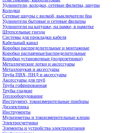
Удлинители, колодки, сетевые фильтры, шнуры
Колодки
Сетевые шнуры с вилкой, выключатели бра
Удлинители бытовые и сетевые фильтры
Удлинители на катушке, на рамке, в намотке
Штепсельные гнезда
Системы для прокладки кабеля
Кабельный канал
Коробки распределительные и монтажные
Коробки распаячные/распределительные
Коробки установочные (подрозетники)
Металлические лотки и аксессуары
Металлорукав и аксессуары
Труба ПВХ, ПНД и аксессуары
Аксессуары для труб
Труба гофрированная
Трубы гладкие
Теплооборудование
Инструмент, токоизмерительные приборы
Диэлектрика
Инструменты
Мультиметры и токоизмерительные клещи
Электросчетчики
Элементы и устройства электропитания