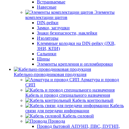
Встраиваемые
Навесные
Элементы
комплектации щитов
DIN-рейки
Замки, заглушки
Знаки безопасности, наклейки
Изоляторы
Клеммные колодки на DIN-рейку (JXB,
ЗНИ, КПИ)
Сальники
Шины
Элементы крепления и опломбировки
Кабельно-проводниковая продукция
Арматура и провод
СИП
Кабель и провод специального назначения
Кабель контрольный
Кабель
связи для передачи информации
Кабель силовой
Провода
Провод бытовой АПУНП, ПВС, ПУГНП,