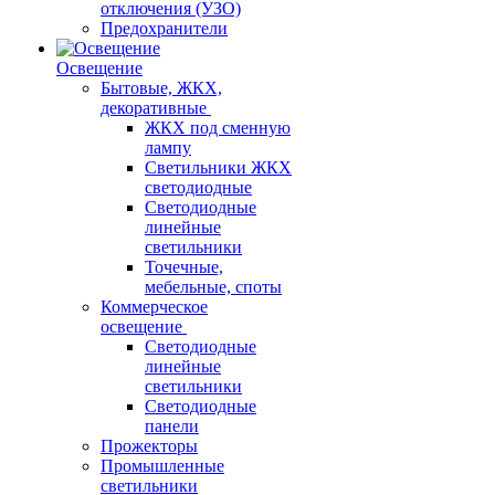
отключения (УЗО)
Предохранители
Освещение
Бытовые, ЖКХ,
декоративные
ЖКХ под сменную
лампу
Светильники ЖКХ
светодиодные
Светодиодные
линейные
светильники
Точечные,
мебельные, споты
Коммерческое
освещение
Светодиодные
линейные
светильники
Светодиодные
панели
Прожекторы
Промышленные
светильники