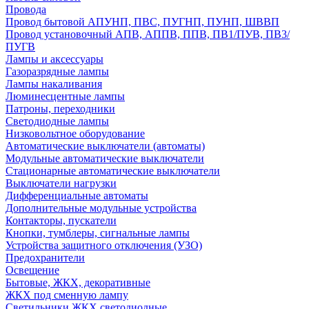
Провода
Провод бытовой АПУНП, ПВС, ПУГНП, ПУНП, ШВВП
Провод установочный АПВ, АППВ, ППВ, ПВ1/ПУВ, ПВ3/
ПУГВ
Лампы и аксессуары
Газоразрядные лампы
Лампы накаливания
Люминесцентные лампы
Патроны, переходники
Светодиодные лампы
Низковольтное оборудование
Автоматические выключатели (автоматы)
Модульные автоматические выключатели
Стационарные автоматические выключатели
Выключатели нагрузки
Дифференциальные автоматы
Дополнительные модульные устройства
Контакторы, пускатели
Кнопки, тумблеры, сигнальные лампы
Устройства защитного отключения (УЗО)
Предохранители
Освещение
Бытовые, ЖКХ, декоративные
ЖКХ под сменную лампу
Светильники ЖКХ светодиодные