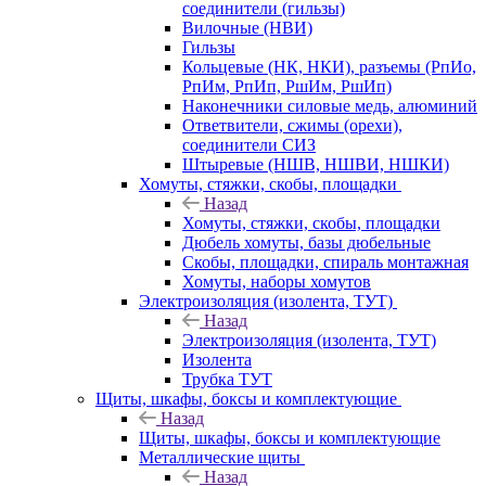
соединители (гильзы)
Вилочные (НВИ)
Гильзы
Кольцевые (НК, НКИ), разъемы (РпИо,
РпИм, РпИп, РшИм, РшИп)
Наконечники силовые медь, алюминий
Ответвители, сжимы (орехи),
соединители СИЗ
Штыревые (НШВ, НШВИ, НШКИ)
Хомуты, стяжки, скобы, площадки
Назад
Хомуты, стяжки, скобы, площадки
Дюбель хомуты, базы дюбельные
Скобы, площадки, спираль монтажная
Хомуты, наборы хомутов
Электроизоляция (изолента, ТУТ)
Назад
Электроизоляция (изолента, ТУТ)
Изолента
Трубка ТУТ
Щиты, шкафы, боксы и комплектующие
Назад
Щиты, шкафы, боксы и комплектующие
Металлические щиты
Назад