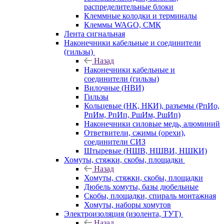
распределительные блоки
Клеммные колодки и терминалы
Клеммы WAGO, СМК
Лента сигнальная
Наконечники кабельные и соединители
(гильзы)
Назад
Наконечники кабельные и
соединители (гильзы)
Вилочные (НВИ)
Гильзы
Кольцевые (НК, НКИ), разъемы (РпИо,
РпИм, РпИп, РшИм, РшИп)
Наконечники силовые медь, алюминий
Ответвители, сжимы (орехи),
соединители СИЗ
Штыревые (НШВ, НШВИ, НШКИ)
Хомуты, стяжки, скобы, площадки
Назад
Хомуты, стяжки, скобы, площадки
Дюбель хомуты, базы дюбельные
Скобы, площадки, спираль монтажная
Хомуты, наборы хомутов
Электроизоляция (изолента, ТУТ)
Назад