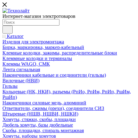
Интернет-магазин электротоваров
Каталог
Изделия для электромонтажа
Бирка, маркировка, маркер-кабельный
Клемные колодки, зажимы, распределительные блоки
Клеммные колодки и терминалы
Клеммы WAGO, СМК
Лента сигнальная
Наконечники кабельные и соединители (гильзы)
Вилочные (НВИ)
Гильзы
Кольцевые (НК, НКИ), разъемы (РпИо, РпИм, РпИп, РшИм,
РшИп)
Наконечники силовые медь, алюминий
Ответвители, сжимы (орехи), соединители СИЗ
Штыревые (НШВ, НШВИ, НШКИ)
Хомуты, стяжки, скобы, площадки
Дюбель хомуты, базы дюбельные
Скобы, площадки, спираль монтажная
Хомуты, наборы хомутов