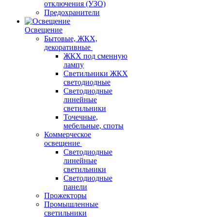
отключения (УЗО)
Предохранители
Освещение
Бытовые, ЖКХ,
декоративные
ЖКХ под сменную
лампу
Светильники ЖКХ
светодиодные
Светодиодные
линейные
светильники
Точечные,
мебельные, споты
Коммерческое
освещение
Светодиодные
линейные
светильники
Светодиодные
панели
Прожекторы
Промышленные
светильники