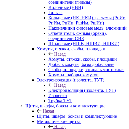
соединители (гильзы)
Вилочные (НВИ)
Гильзы
Кольцевые (НК, НКИ), разъемы (РпИо,
РпИм, РпИп, РшИм, РшИп)
Наконечники силовые медь, алюминий
Ответвители, сжимы (орехи),
соединители СИЗ
Штыревые (НШВ, НШВИ, НШКИ)
Хомуты, стяжки, скобы, площадки
Назад
Хомуты, стяжки, скобы, площадки
Дюбель хомуты, базы дюбельные
Скобы, площадки, спираль монтажная
Хомуты, наборы хомутов
Электроизоляция (изолента, ТУТ)
Назад
Электроизоляция (изолента, ТУТ)
Изолента
Трубка ТУТ
Щиты, шкафы, боксы и комплектующие
Назад
Щиты, шкафы, боксы и комплектующие
Металлические щиты
Назад