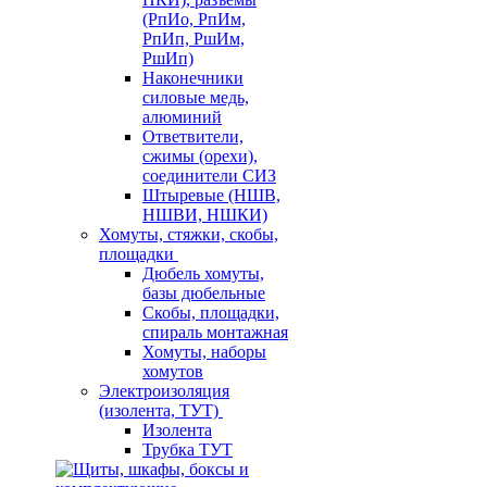
(РпИо, РпИм,
РпИп, РшИм,
РшИп)
Наконечники
силовые медь,
алюминий
Ответвители,
сжимы (орехи),
соединители СИЗ
Штыревые (НШВ,
НШВИ, НШКИ)
Хомуты, стяжки, скобы,
площадки
Дюбель хомуты,
базы дюбельные
Скобы, площадки,
спираль монтажная
Хомуты, наборы
хомутов
Электроизоляция
(изолента, ТУТ)
Изолента
Трубка ТУТ