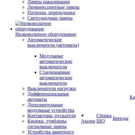
Лампы накаливания
Люминесцентные лампы
Патроны, переходники
Светодиодные лампы
Низковольтное оборудование
Автоматические
выключатели (автоматы)
Модульные
автоматические
выключатели
Стационарные
автоматические
выключатели
Выключатели нагрузки
Дифференциальные
Ка
автоматы
Дополнительные
модульные устройства
Контакторы, пускатели
Сборка
Бренды
Кнопки, тумблеры,
Акции
ЩО
сигнальные лампы
Устройства защитного