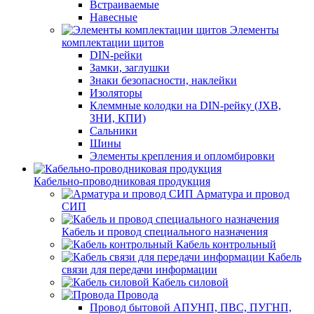
Встраиваемые
Навесные
Элементы
комплектации щитов
DIN-рейки
Замки, заглушки
Знаки безопасности, наклейки
Изоляторы
Клеммные колодки на DIN-рейку (JXB,
ЗНИ, КПИ)
Сальники
Шины
Элементы крепления и опломбировки
Кабельно-проводниковая продукция
Арматура и провод
СИП
Кабель и провод специального назначения
Кабель контрольный
Кабель
связи для передачи информации
Кабель силовой
Провода
Провод бытовой АПУНП, ПВС, ПУГНП,