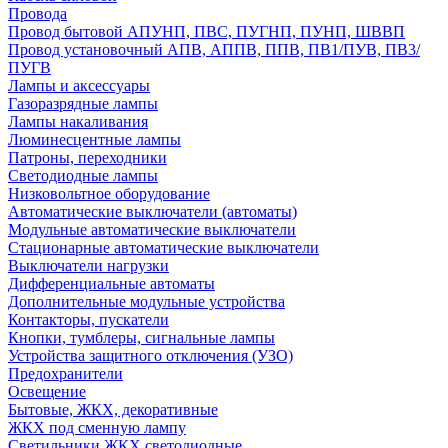
Провода
Провод бытовой АПУНП, ПВС, ПУГНП, ПУНП, ШВВП
Провод установочный АПВ, АППВ, ППВ, ПВ1/ПУВ, ПВ3/
ПУГВ
Лампы и аксессуары
Газоразрядные лампы
Лампы накаливания
Люминесцентные лампы
Патроны, переходники
Светодиодные лампы
Низковольтное оборудование
Автоматические выключатели (автоматы)
Модульные автоматические выключатели
Стационарные автоматические выключатели
Выключатели нагрузки
Дифференциальные автоматы
Дополнительные модульные устройства
Контакторы, пускатели
Кнопки, тумблеры, сигнальные лампы
Устройства защитного отключения (УЗО)
Предохранители
Освещение
Бытовые, ЖКХ, декоративные
ЖКХ под сменную лампу
Светильники ЖКХ светодиодные