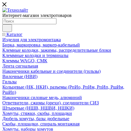
Интернет-магазин электротоваров
Каталог
Изделия для электромонтажа
Бирка, маркировка, маркер-кабельный
Клемные колодки, зажимы, распределительные блоки
Клеммные колодки и терминалы
Клеммы WAGO, СМК
Лента сигнальная
Наконечники кабельные и соединители (гильзы)
Вилочные (НВИ)
Гильзы
Кольцевые (НК, НКИ), разъемы (РпИо, РпИм, РпИп, РшИм,
РшИп)
Наконечники силовые медь, алюминий
Ответвители, сжимы (орехи), соединители СИЗ
Штыревые (НШВ, НШВИ, НШКИ)
Хомуты, стяжки, скобы, площадки
Дюбель хомуты, базы дюбельные
Скобы, площадки, спираль монтажная
Хомуты, наборы хомутов