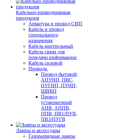
Кабельно-проводниковая
продукция
Арматура и провод СИП
Кабель и провод
специального
назначения
Кабель контрольный
Кабель связи для
передачи информации
Кабель силовой
Провода
Провод бытовой
АПУНП, ПВС,
ПУГНП, ПУНП,
ШВВП
Провод
установочный
АПВ, АППВ,
ППВ, ПВ1/ПУВ,
ПВ3/ПУГВ
Лампы и аксессуары
Газоразрядные лампы