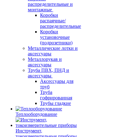
распределительные и
монтажные
Коробки
распаячные/
распределительные
Коробки
установочные
(подрозетники)
Металлические лотки и
аксессуары
Металлорукав и
аксессуары
Труба ПВХ, ПНД и
аксессуары
Аксессуары для
труб
Труба
гофрированная
Трубы гладкие
Теплооборудование
Инструмент,
токоизмерительные приборы