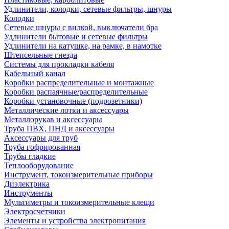
Удлинители, колодки, сетевые фильтры, шнуры
Колодки
Сетевые шнуры с вилкой, выключатели бра
Удлинители бытовые и сетевые фильтры
Удлинители на катушке, на рамке, в намотке
Штепсельные гнезда
Системы для прокладки кабеля
Кабельный канал
Коробки распределительные и монтажные
Коробки распаячные/распределительные
Коробки установочные (подрозетники)
Металлические лотки и аксессуары
Металлорукав и аксессуары
Труба ПВХ, ПНД и аксессуары
Аксессуары для труб
Труба гофрированная
Трубы гладкие
Теплооборудование
Инструмент, токоизмерительные приборы
Диэлектрика
Инструменты
Мультиметры и токоизмерительные клещи
Электросчетчики
Элементы и устройства электропитания