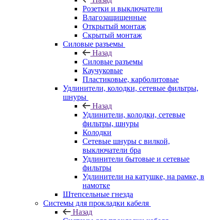
Розетки и выключатели
Влагозащищенные
Открытый монтаж
Скрытый монтаж
Силовые разъемы
Назад
Силовые разъемы
Каучуковые
Пластиковые, карболитовые
Удлинители, колодки, сетевые фильтры,
шнуры
Назад
Удлинители, колодки, сетевые
фильтры, шнуры
Колодки
Сетевые шнуры с вилкой,
выключатели бра
Удлинители бытовые и сетевые
фильтры
Удлинители на катушке, на рамке, в
намотке
Штепсельные гнезда
Системы для прокладки кабеля
Назад