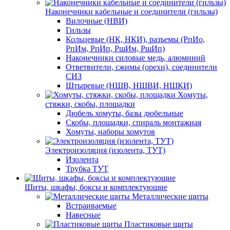
Наконечники кабельные и соединители (гильзы)
Вилочные (НВИ)
Гильзы
Кольцевые (НК, НКИ), разъемы (РпИо,
РпИм, РпИп, РшИм, РшИп)
Наконечники силовые медь, алюминий
Ответвители, сжимы (орехи), соединители
СИЗ
Штыревые (НШВ, НШВИ, НШКИ)
Хомуты,
стяжки, скобы, площадки
Дюбель хомуты, базы дюбельные
Скобы, площадки, спираль монтажная
Хомуты, наборы хомутов
Электроизоляция (изолента, ТУТ)
Изолента
Трубка ТУТ
Щиты, шкафы, боксы и комплектующие
Металлические щиты
Встраиваемые
Навесные
Пластиковые щиты