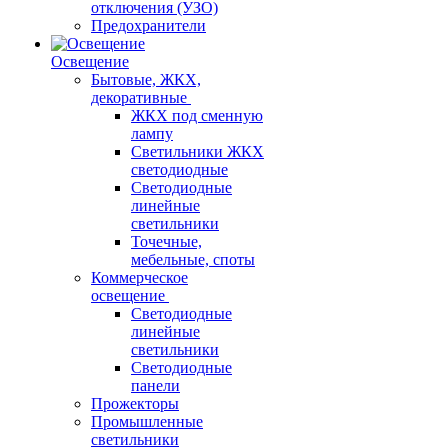
отключения (УЗО)
Предохранители
Освещение
Бытовые, ЖКХ,
декоративные
ЖКХ под сменную
лампу
Светильники ЖКХ
светодиодные
Светодиодные
линейные
светильники
Точечные,
мебельные, споты
Коммерческое
освещение
Светодиодные
линейные
светильники
Светодиодные
панели
Прожекторы
Промышленные
светильники