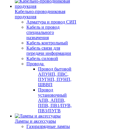
Кабельно-проводниковая
продукция
Арматура и провод СИП
Кабель и провод
специального
назначения
Кабель контрольный
Кабель связи для
передачи информации
Кабель силовой
Провода
Провод бытовой
АПУНП, ПВС,
ПУГНП, ПУНП,
ШВВП
Провод
установочный
АПВ, АППВ,
ППВ, ПВ1/ПУВ,
ПВ3/ПУГВ
Лампы и аксессуары
Газоразрядные лампы