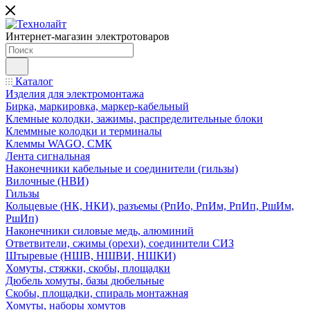
Интернет-магазин электротоваров
Каталог
Изделия для электромонтажа
Бирка, маркировка, маркер-кабельный
Клемные колодки, зажимы, распределительные блоки
Клеммные колодки и терминалы
Клеммы WAGO, СМК
Лента сигнальная
Наконечники кабельные и соединители (гильзы)
Вилочные (НВИ)
Гильзы
Кольцевые (НК, НКИ), разъемы (РпИо, РпИм, РпИп, РшИм,
РшИп)
Наконечники силовые медь, алюминий
Ответвители, сжимы (орехи), соединители СИЗ
Штыревые (НШВ, НШВИ, НШКИ)
Хомуты, стяжки, скобы, площадки
Дюбель хомуты, базы дюбельные
Скобы, площадки, спираль монтажная
Хомуты, наборы хомутов