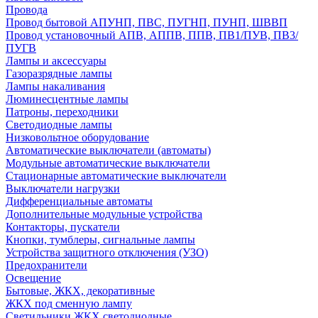
Провода
Провод бытовой АПУНП, ПВС, ПУГНП, ПУНП, ШВВП
Провод установочный АПВ, АППВ, ППВ, ПВ1/ПУВ, ПВ3/
ПУГВ
Лампы и аксессуары
Газоразрядные лампы
Лампы накаливания
Люминесцентные лампы
Патроны, переходники
Светодиодные лампы
Низковольтное оборудование
Автоматические выключатели (автоматы)
Модульные автоматические выключатели
Стационарные автоматические выключатели
Выключатели нагрузки
Дифференциальные автоматы
Дополнительные модульные устройства
Контакторы, пускатели
Кнопки, тумблеры, сигнальные лампы
Устройства защитного отключения (УЗО)
Предохранители
Освещение
Бытовые, ЖКХ, декоративные
ЖКХ под сменную лампу
Светильники ЖКХ светодиодные