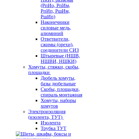
(РпИо, РпИм,
РпИп, РшИм,
РшИп)
Наконечники
силовые медь,
алюминий
Ответвители,
сжимы (орехи),
соединители СИЗ
Штыревые (НШВ,
НШВИ, НШКИ)
Хомуты, стяжки, скобы,
площадки
Дюбель хомуты,
базы дюбельные
Скобы, площадки,
спираль монтажная
Хомуты, наборы
хомутов
Электроизоляция
(изолента, ТУТ)
Изолента
Трубка ТУТ