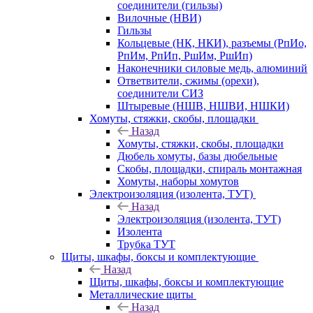
соединители (гильзы)
Вилочные (НВИ)
Гильзы
Кольцевые (НК, НКИ), разъемы (РпИо,
РпИм, РпИп, РшИм, РшИп)
Наконечники силовые медь, алюминий
Ответвители, сжимы (орехи),
соединители СИЗ
Штыревые (НШВ, НШВИ, НШКИ)
Хомуты, стяжки, скобы, площадки
Назад
Хомуты, стяжки, скобы, площадки
Дюбель хомуты, базы дюбельные
Скобы, площадки, спираль монтажная
Хомуты, наборы хомутов
Электроизоляция (изолента, ТУТ)
Назад
Электроизоляция (изолента, ТУТ)
Изолента
Трубка ТУТ
Щиты, шкафы, боксы и комплектующие
Назад
Щиты, шкафы, боксы и комплектующие
Металлические щиты
Назад