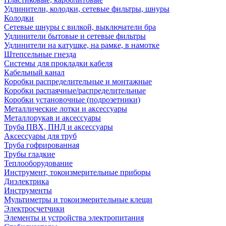
Удлинители, колодки, сетевые фильтры, шнуры
Колодки
Сетевые шнуры с вилкой, выключатели бра
Удлинители бытовые и сетевые фильтры
Удлинители на катушке, на рамке, в намотке
Штепсельные гнезда
Системы для прокладки кабеля
Кабельный канал
Коробки распределительные и монтажные
Коробки распаячные/распределительные
Коробки установочные (подрозетники)
Металлические лотки и аксессуары
Металлорукав и аксессуары
Труба ПВХ, ПНД и аксессуары
Аксессуары для труб
Труба гофрированная
Трубы гладкие
Теплооборудование
Инструмент, токоизмерительные приборы
Диэлектрика
Инструменты
Мультиметры и токоизмерительные клещи
Электросчетчики
Элементы и устройства электропитания