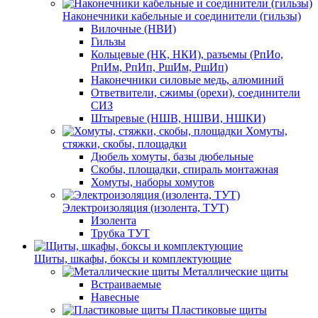
Наконечники кабельные и соединители (гильзы)
Вилочные (НВИ)
Гильзы
Кольцевые (НК, НКИ), разъемы (РпИо,
РпИм, РпИп, РшИм, РшИп)
Наконечники силовые медь, алюминий
Ответвители, сжимы (орехи), соединители
СИЗ
Штыревые (НШВ, НШВИ, НШКИ)
Хомуты,
стяжки, скобы, площадки
Дюбель хомуты, базы дюбельные
Скобы, площадки, спираль монтажная
Хомуты, наборы хомутов
Электроизоляция (изолента, ТУТ)
Изолента
Трубка ТУТ
Щиты, шкафы, боксы и комплектующие
Металлические щиты
Встраиваемые
Навесные
Пластиковые щиты