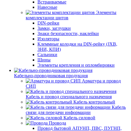
Встраиваемые
Навесные
Элементы
комплектации щитов
DIN-рейки
Замки, заглушки
Знаки безопасности, наклейки
Изоляторы
Клеммные колодки на DIN-рейку (JXB,
ЗНИ, КПИ)
Сальники
Шины
Элементы крепления и опломбировки
Кабельно-проводниковая продукция
Арматура и провод
СИП
Кабель и провод специального назначения
Кабель контрольный
Кабель
связи для передачи информации
Кабель силовой
Провода
Провод бытовой АПУНП, ПВС, ПУГНП,