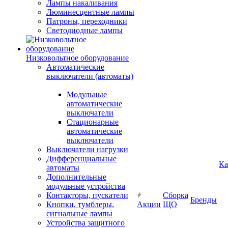
Лампы накаливания
Люминесцентные лампы
Патроны, переходники
Светодиодные лампы
Низковольтное оборудование
Автоматические
выключатели (автоматы)
Модульные
автоматические
выключатели
Стационарные
автоматические
выключатели
Выключатели нагрузки
Дифференциальные
Ка
автоматы
Дополнительные
модульные устройства
Контакторы, пускатели
Сборка
Бренды
Кнопки, тумблеры,
Акции
ЩО
сигнальные лампы
Устройства защитного