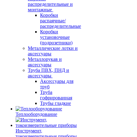
распределительные и
монтажные
Коробки
распаячные/
распределительные
Коробки
установочные
(подрозетники)
Металлические лотки и
аксессуары
Металлорукав и
аксессуары
Труба ПВХ, ПНД и
аксессуары
Аксессуары для
труб
Труба
гофрированная
Трубы гладкие
Теплооборудование
Инструмент,
токоизмерительные приборы