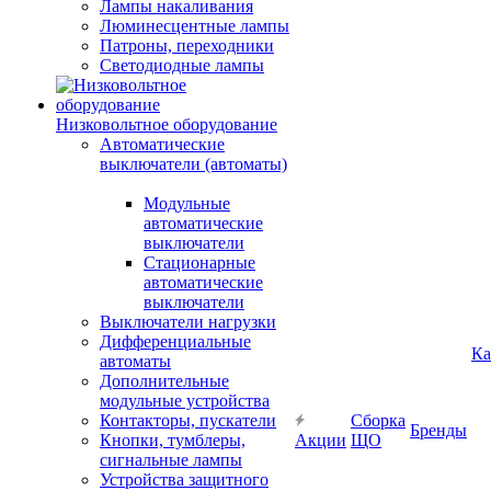
Лампы накаливания
Люминесцентные лампы
Патроны, переходники
Светодиодные лампы
Низковольтное оборудование
Автоматические
выключатели (автоматы)
Модульные
автоматические
выключатели
Стационарные
автоматические
выключатели
Выключатели нагрузки
Дифференциальные
Ка
автоматы
Дополнительные
модульные устройства
Контакторы, пускатели
Сборка
Бренды
Кнопки, тумблеры,
Акции
ЩО
сигнальные лампы
Устройства защитного