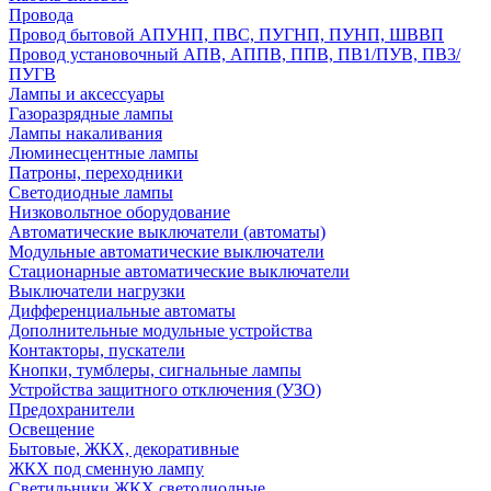
Провода
Провод бытовой АПУНП, ПВС, ПУГНП, ПУНП, ШВВП
Провод установочный АПВ, АППВ, ППВ, ПВ1/ПУВ, ПВ3/
ПУГВ
Лампы и аксессуары
Газоразрядные лампы
Лампы накаливания
Люминесцентные лампы
Патроны, переходники
Светодиодные лампы
Низковольтное оборудование
Автоматические выключатели (автоматы)
Модульные автоматические выключатели
Стационарные автоматические выключатели
Выключатели нагрузки
Дифференциальные автоматы
Дополнительные модульные устройства
Контакторы, пускатели
Кнопки, тумблеры, сигнальные лампы
Устройства защитного отключения (УЗО)
Предохранители
Освещение
Бытовые, ЖКХ, декоративные
ЖКХ под сменную лампу
Светильники ЖКХ светодиодные