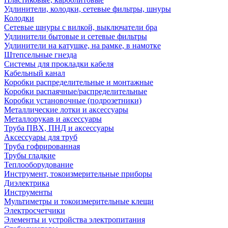
Удлинители, колодки, сетевые фильтры, шнуры
Колодки
Сетевые шнуры с вилкой, выключатели бра
Удлинители бытовые и сетевые фильтры
Удлинители на катушке, на рамке, в намотке
Штепсельные гнезда
Системы для прокладки кабеля
Кабельный канал
Коробки распределительные и монтажные
Коробки распаячные/распределительные
Коробки установочные (подрозетники)
Металлические лотки и аксессуары
Металлорукав и аксессуары
Труба ПВХ, ПНД и аксессуары
Аксессуары для труб
Труба гофрированная
Трубы гладкие
Теплооборудование
Инструмент, токоизмерительные приборы
Диэлектрика
Инструменты
Мультиметры и токоизмерительные клещи
Электросчетчики
Элементы и устройства электропитания