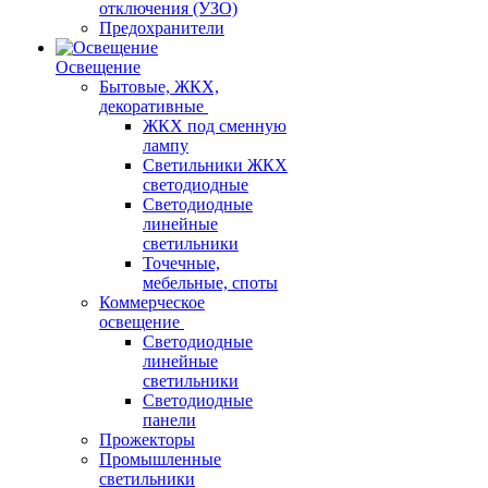
отключения (УЗО)
Предохранители
Освещение
Бытовые, ЖКХ,
декоративные
ЖКХ под сменную
лампу
Светильники ЖКХ
светодиодные
Светодиодные
линейные
светильники
Точечные,
мебельные, споты
Коммерческое
освещение
Светодиодные
линейные
светильники
Светодиодные
панели
Прожекторы
Промышленные
светильники