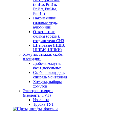
(РпИо, РпИм,
РпИп, РшИм,
РшИп)
Наконечники
силовые медь,
алюминий
Ответвители,
сжимы (орехи),
соединители СИЗ
Штыревые (НШВ,
НШВИ, НШКИ)
Хомуты, стяжки, скобы,
площадки
Дюбель хомуты,
базы дюбельные
Скобы, площадки,
спираль монтажная
Хомуты, наборы
хомутов
Электроизоляция
(изолента, ТУТ)
Изолента
Трубка ТУТ