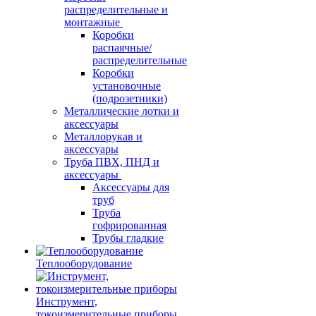
распределительные и
монтажные
Коробки
распаячные/
распределительные
Коробки
установочные
(подрозетники)
Металлические лотки и
аксессуары
Металлорукав и
аксессуары
Труба ПВХ, ПНД и
аксессуары
Аксессуары для
труб
Труба
гофрированная
Трубы гладкие
Теплооборудование
Инструмент,
токоизмерительные приборы