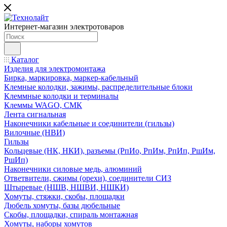
Интернет-магазин электротоваров
Каталог
Изделия для электромонтажа
Бирка, маркировка, маркер-кабельный
Клемные колодки, зажимы, распределительные блоки
Клеммные колодки и терминалы
Клеммы WAGO, СМК
Лента сигнальная
Наконечники кабельные и соединители (гильзы)
Вилочные (НВИ)
Гильзы
Кольцевые (НК, НКИ), разъемы (РпИо, РпИм, РпИп, РшИм,
РшИп)
Наконечники силовые медь, алюминий
Ответвители, сжимы (орехи), соединители СИЗ
Штыревые (НШВ, НШВИ, НШКИ)
Хомуты, стяжки, скобы, площадки
Дюбель хомуты, базы дюбельные
Скобы, площадки, спираль монтажная
Хомуты, наборы хомутов