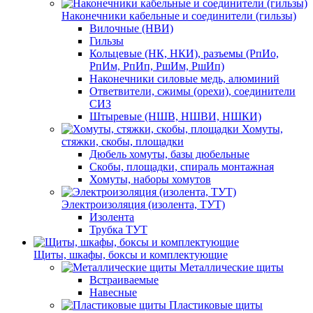
Наконечники кабельные и соединители (гильзы)
Вилочные (НВИ)
Гильзы
Кольцевые (НК, НКИ), разъемы (РпИо,
РпИм, РпИп, РшИм, РшИп)
Наконечники силовые медь, алюминий
Ответвители, сжимы (орехи), соединители
СИЗ
Штыревые (НШВ, НШВИ, НШКИ)
Хомуты,
стяжки, скобы, площадки
Дюбель хомуты, базы дюбельные
Скобы, площадки, спираль монтажная
Хомуты, наборы хомутов
Электроизоляция (изолента, ТУТ)
Изолента
Трубка ТУТ
Щиты, шкафы, боксы и комплектующие
Металлические щиты
Встраиваемые
Навесные
Пластиковые щиты