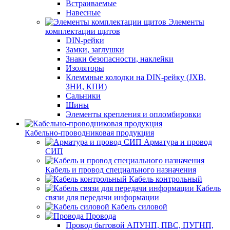
Встраиваемые
Навесные
Элементы
комплектации щитов
DIN-рейки
Замки, заглушки
Знаки безопасности, наклейки
Изоляторы
Клеммные колодки на DIN-рейку (JXB,
ЗНИ, КПИ)
Сальники
Шины
Элементы крепления и опломбировки
Кабельно-проводниковая продукция
Арматура и провод
СИП
Кабель и провод специального назначения
Кабель контрольный
Кабель
связи для передачи информации
Кабель силовой
Провода
Провод бытовой АПУНП, ПВС, ПУГНП,