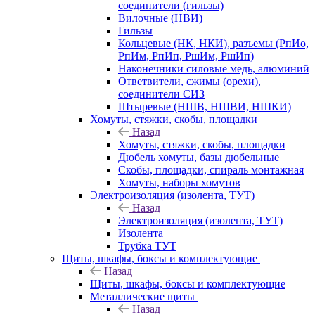
соединители (гильзы)
Вилочные (НВИ)
Гильзы
Кольцевые (НК, НКИ), разъемы (РпИо,
РпИм, РпИп, РшИм, РшИп)
Наконечники силовые медь, алюминий
Ответвители, сжимы (орехи),
соединители СИЗ
Штыревые (НШВ, НШВИ, НШКИ)
Хомуты, стяжки, скобы, площадки
Назад
Хомуты, стяжки, скобы, площадки
Дюбель хомуты, базы дюбельные
Скобы, площадки, спираль монтажная
Хомуты, наборы хомутов
Электроизоляция (изолента, ТУТ)
Назад
Электроизоляция (изолента, ТУТ)
Изолента
Трубка ТУТ
Щиты, шкафы, боксы и комплектующие
Назад
Щиты, шкафы, боксы и комплектующие
Металлические щиты
Назад