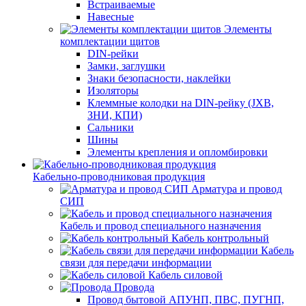
Встраиваемые
Навесные
Элементы
комплектации щитов
DIN-рейки
Замки, заглушки
Знаки безопасности, наклейки
Изоляторы
Клеммные колодки на DIN-рейку (JXB,
ЗНИ, КПИ)
Сальники
Шины
Элементы крепления и опломбировки
Кабельно-проводниковая продукция
Арматура и провод
СИП
Кабель и провод специального назначения
Кабель контрольный
Кабель
связи для передачи информации
Кабель силовой
Провода
Провод бытовой АПУНП, ПВС, ПУГНП,