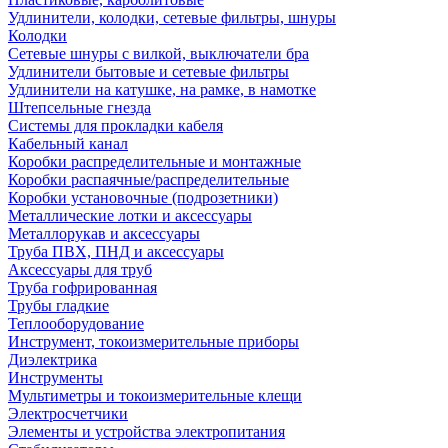
Удлинители, колодки, сетевые фильтры, шнуры
Колодки
Сетевые шнуры с вилкой, выключатели бра
Удлинители бытовые и сетевые фильтры
Удлинители на катушке, на рамке, в намотке
Штепсельные гнезда
Системы для прокладки кабеля
Кабельный канал
Коробки распределительные и монтажные
Коробки распаячные/распределительные
Коробки установочные (подрозетники)
Металлические лотки и аксессуары
Металлорукав и аксессуары
Труба ПВХ, ПНД и аксессуары
Аксессуары для труб
Труба гофрированная
Трубы гладкие
Теплооборудование
Инструмент, токоизмерительные приборы
Диэлектрика
Инструменты
Мультиметры и токоизмерительные клещи
Электросчетчики
Элементы и устройства электропитания