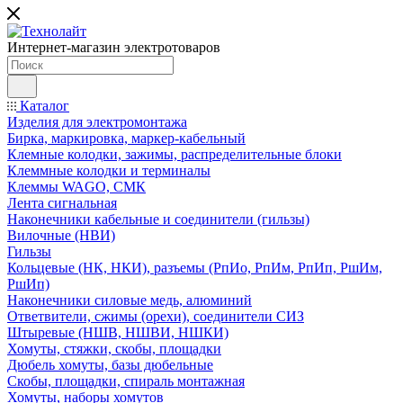
Интернет-магазин электротоваров
Каталог
Изделия для электромонтажа
Бирка, маркировка, маркер-кабельный
Клемные колодки, зажимы, распределительные блоки
Клеммные колодки и терминалы
Клеммы WAGO, СМК
Лента сигнальная
Наконечники кабельные и соединители (гильзы)
Вилочные (НВИ)
Гильзы
Кольцевые (НК, НКИ), разъемы (РпИо, РпИм, РпИп, РшИм,
РшИп)
Наконечники силовые медь, алюминий
Ответвители, сжимы (орехи), соединители СИЗ
Штыревые (НШВ, НШВИ, НШКИ)
Хомуты, стяжки, скобы, площадки
Дюбель хомуты, базы дюбельные
Скобы, площадки, спираль монтажная
Хомуты, наборы хомутов