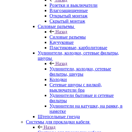
Розетки и выключатели
Влагозащищенные
Открытый монтаж
Скрытый монтаж
Силовые разъемы
Назад
Силовые разъемы
Каучуковые
Пластиковые, карболитовые
Удлинители, колодки, сетевые фильтры,
шнуры
Назад
Удлинители, колодки, сетевые
фильтры, шнуры
Колодки
Сетевые шнуры с вилкой,
выключатели бра
Удлинители бытовые и сетевые
фильтры
Удлинители на катушке, на рамке, в
намотке
Штепсельные гнезда
Системы для прокладки кабеля
Назад