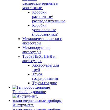
распределительные и
монтажные
Коробки
распаячные/
распределительные
Коробки
установочные
(подрозетники)
Металлические лотки и
аксессуары
Металлорукав и
аксессуары
Труба ПВХ, ПНД и
аксессуары
Аксессуары для
труб
Труба
гофрированная
Трубы гладкие
Теплооборудование
Инструмент,
токоизмерительные приборы