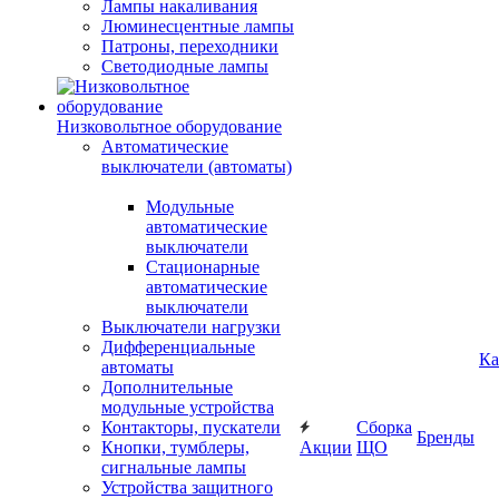
Лампы накаливания
Люминесцентные лампы
Патроны, переходники
Светодиодные лампы
Низковольтное оборудование
Автоматические
выключатели (автоматы)
Модульные
автоматические
выключатели
Стационарные
автоматические
выключатели
Выключатели нагрузки
Дифференциальные
Ка
автоматы
Дополнительные
модульные устройства
Контакторы, пускатели
Сборка
Бренды
Кнопки, тумблеры,
Акции
ЩО
сигнальные лампы
Устройства защитного