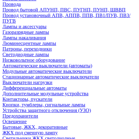
Провода
Провод бытовой АПУНП, ПВС, ПУГНП, ПУНП, ШВВП
Провод установочный АПВ, АППВ, ППВ, ПВ1/ПУВ, ПВ3/
ПУГВ
Лампы и аксессуары
Газоразрядные лампы
Лампы накаливания
Люминесцентные лампы
Патроны, переходники
Светодиодные лампы
Низковольтное оборудование
Автоматические выключатели (автоматы)
Модульные автоматические выключатели
Стационарные автоматические выключатели
Выключатели нагрузки
Дифференциальные автоматы
Дополнительные модульные устройства
Контакторы, пускатели
Кнопки, тумблеры, сигнальные лампы
Устройства защитного отключения (УЗО)
Предохранители
Освещение
Бытовые, ЖКХ, декоративные
ЖКХ под сменную лампу
Светильники ЖКХ светодиодные