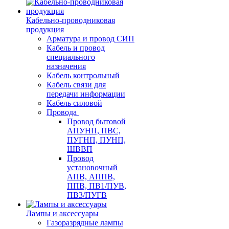
Кабельно-проводниковая
продукция
Арматура и провод СИП
Кабель и провод
специального
назначения
Кабель контрольный
Кабель связи для
передачи информации
Кабель силовой
Провода
Провод бытовой
АПУНП, ПВС,
ПУГНП, ПУНП,
ШВВП
Провод
установочный
АПВ, АППВ,
ППВ, ПВ1/ПУВ,
ПВ3/ПУГВ
Лампы и аксессуары
Газоразрядные лампы