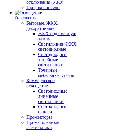
отключения (УЗО)
Предохранители
Освещение
Бытовые, ЖКХ,
декоративные
ЖКХ под сменную
лампу
Светильники ЖКХ
светодиодные
Светодиодные
линейные
светильники
Точечные,
мебельные, споты
Коммерческое
освещение
Светодиодные
линейные
светильники
Светодиодные
панели
Прожекторы
Промышленные
светильники