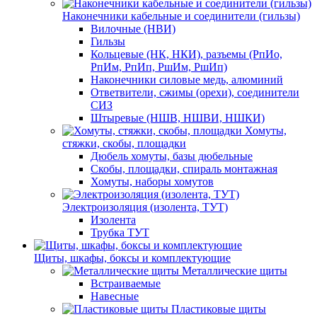
Наконечники кабельные и соединители (гильзы)
Вилочные (НВИ)
Гильзы
Кольцевые (НК, НКИ), разъемы (РпИо,
РпИм, РпИп, РшИм, РшИп)
Наконечники силовые медь, алюминий
Ответвители, сжимы (орехи), соединители
СИЗ
Штыревые (НШВ, НШВИ, НШКИ)
Хомуты,
стяжки, скобы, площадки
Дюбель хомуты, базы дюбельные
Скобы, площадки, спираль монтажная
Хомуты, наборы хомутов
Электроизоляция (изолента, ТУТ)
Изолента
Трубка ТУТ
Щиты, шкафы, боксы и комплектующие
Металлические щиты
Встраиваемые
Навесные
Пластиковые щиты