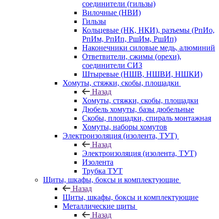
соединители (гильзы)
Вилочные (НВИ)
Гильзы
Кольцевые (НК, НКИ), разъемы (РпИо,
РпИм, РпИп, РшИм, РшИп)
Наконечники силовые медь, алюминий
Ответвители, сжимы (орехи),
соединители СИЗ
Штыревые (НШВ, НШВИ, НШКИ)
Хомуты, стяжки, скобы, площадки
Назад
Хомуты, стяжки, скобы, площадки
Дюбель хомуты, базы дюбельные
Скобы, площадки, спираль монтажная
Хомуты, наборы хомутов
Электроизоляция (изолента, ТУТ)
Назад
Электроизоляция (изолента, ТУТ)
Изолента
Трубка ТУТ
Щиты, шкафы, боксы и комплектующие
Назад
Щиты, шкафы, боксы и комплектующие
Металлические щиты
Назад