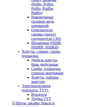
(РпИо, РпИм,
РпИп, РшИм,
РшИп)
Наконечники
силовые медь,
алюминий
Ответвители,
сжимы (орехи),
соединители СИЗ
Штыревые (НШВ,
НШВИ, НШКИ)
Хомуты, стяжки, скобы,
площадки
Дюбель хомуты,
базы дюбельные
Скобы, площадки,
спираль монтажная
Хомуты, наборы
хомутов
Электроизоляция
(изолента, ТУТ)
Изолента
Трубка ТУТ