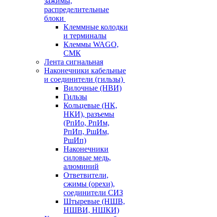
зажимы,
распределительные
блоки
Клеммные колодки
и терминалы
Клеммы WAGO,
СМК
Лента сигнальная
Наконечники кабельные
и соединители (гильзы)
Вилочные (НВИ)
Гильзы
Кольцевые (НК,
НКИ), разъемы
(РпИо, РпИм,
РпИп, РшИм,
РшИп)
Наконечники
силовые медь,
алюминий
Ответвители,
сжимы (орехи),
соединители СИЗ
Штыревые (НШВ,
НШВИ, НШКИ)