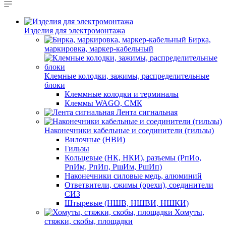
Изделия для электромонтажа
Бирка,
маркировка, маркер-кабельный
Клемные колодки, зажимы, распределительные
блоки
Клеммные колодки и терминалы
Клеммы WAGO, СМК
Лента сигнальная
Наконечники кабельные и соединители (гильзы)
Вилочные (НВИ)
Гильзы
Кольцевые (НК, НКИ), разъемы (РпИо,
РпИм, РпИп, РшИм, РшИп)
Наконечники силовые медь, алюминий
Ответвители, сжимы (орехи), соединители
СИЗ
Штыревые (НШВ, НШВИ, НШКИ)
Хомуты,
стяжки, скобы, площадки