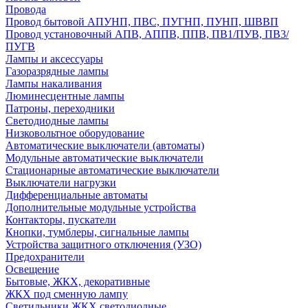
Провода
Провод бытовой АПУНП, ПВС, ПУГНП, ПУНП, ШВВП
Провод установочный АПВ, АППВ, ППВ, ПВ1/ПУВ, ПВ3/
ПУГВ
Лампы и аксессуары
Газоразрядные лампы
Лампы накаливания
Люминесцентные лампы
Патроны, переходники
Светодиодные лампы
Низковольтное оборудование
Автоматические выключатели (автоматы)
Модульные автоматические выключатели
Стационарные автоматические выключатели
Выключатели нагрузки
Дифференциальные автоматы
Дополнительные модульные устройства
Контакторы, пускатели
Кнопки, тумблеры, сигнальные лампы
Устройства защитного отключения (УЗО)
Предохранители
Освещение
Бытовые, ЖКХ, декоративные
ЖКХ под сменную лампу
Светильники ЖКХ светодиодные