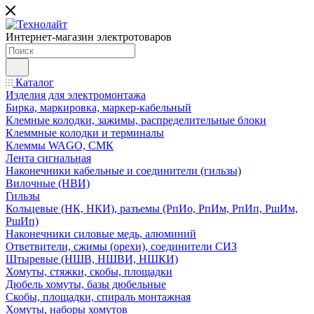
Интернет-магазин электротоваров
Каталог
Изделия для электромонтажа
Бирка, маркировка, маркер-кабельный
Клемные колодки, зажимы, распределительные блоки
Клеммные колодки и терминалы
Клеммы WAGO, СМК
Лента сигнальная
Наконечники кабельные и соединители (гильзы)
Вилочные (НВИ)
Гильзы
Кольцевые (НК, НКИ), разъемы (РпИо, РпИм, РпИп, РшИм,
РшИп)
Наконечники силовые медь, алюминий
Ответвители, сжимы (орехи), соединители СИЗ
Штыревые (НШВ, НШВИ, НШКИ)
Хомуты, стяжки, скобы, площадки
Дюбель хомуты, базы дюбельные
Скобы, площадки, спираль монтажная
Хомуты, наборы хомутов