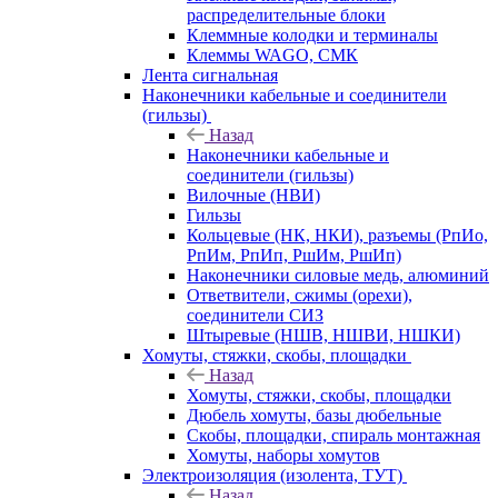
распределительные блоки
Клеммные колодки и терминалы
Клеммы WAGO, СМК
Лента сигнальная
Наконечники кабельные и соединители
(гильзы)
Назад
Наконечники кабельные и
соединители (гильзы)
Вилочные (НВИ)
Гильзы
Кольцевые (НК, НКИ), разъемы (РпИо,
РпИм, РпИп, РшИм, РшИп)
Наконечники силовые медь, алюминий
Ответвители, сжимы (орехи),
соединители СИЗ
Штыревые (НШВ, НШВИ, НШКИ)
Хомуты, стяжки, скобы, площадки
Назад
Хомуты, стяжки, скобы, площадки
Дюбель хомуты, базы дюбельные
Скобы, площадки, спираль монтажная
Хомуты, наборы хомутов
Электроизоляция (изолента, ТУТ)
Назад