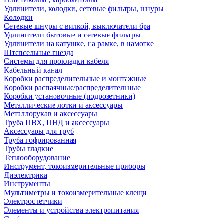
Удлинители, колодки, сетевые фильтры, шнуры
Колодки
Сетевые шнуры с вилкой, выключатели бра
Удлинители бытовые и сетевые фильтры
Удлинители на катушке, на рамке, в намотке
Штепсельные гнезда
Системы для прокладки кабеля
Кабельный канал
Коробки распределительные и монтажные
Коробки распаячные/распределительные
Коробки установочные (подрозетники)
Металлические лотки и аксессуары
Металлорукав и аксессуары
Труба ПВХ, ПНД и аксессуары
Аксессуары для труб
Труба гофрированная
Трубы гладкие
Теплооборудование
Инструмент, токоизмерительные приборы
Диэлектрика
Инструменты
Мультиметры и токоизмерительные клещи
Электросчетчики
Элементы и устройства электропитания