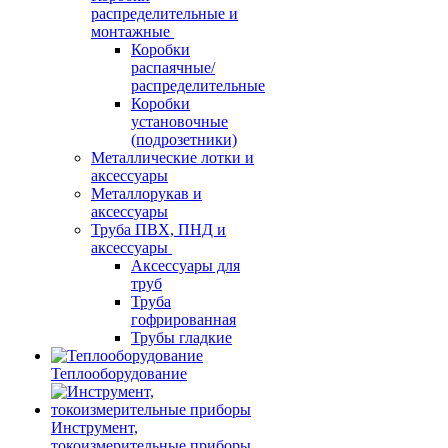
распределительные и
монтажные
Коробки
распаячные/
распределительные
Коробки
установочные
(подрозетники)
Металлические лотки и
аксессуары
Металлорукав и
аксессуары
Труба ПВХ, ПНД и
аксессуары
Аксессуары для
труб
Труба
гофрированная
Трубы гладкие
Теплооборудование
Инструмент,
токоизмерительные приборы