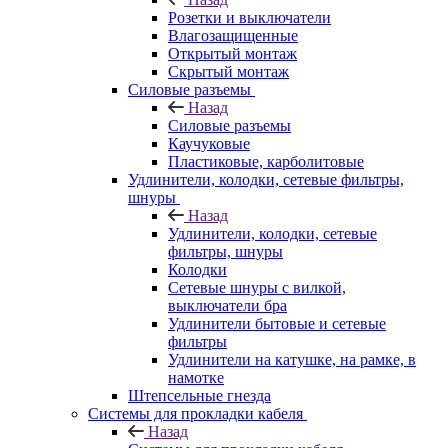
Розетки и выключатели
Влагозащищенные
Открытый монтаж
Скрытый монтаж
Силовые разъемы
Назад
Силовые разъемы
Каучуковые
Пластиковые, карболитовые
Удлинители, колодки, сетевые фильтры,
шнуры
Назад
Удлинители, колодки, сетевые
фильтры, шнуры
Колодки
Сетевые шнуры с вилкой,
выключатели бра
Удлинители бытовые и сетевые
фильтры
Удлинители на катушке, на рамке, в
намотке
Штепсельные гнезда
Системы для прокладки кабеля
Назад