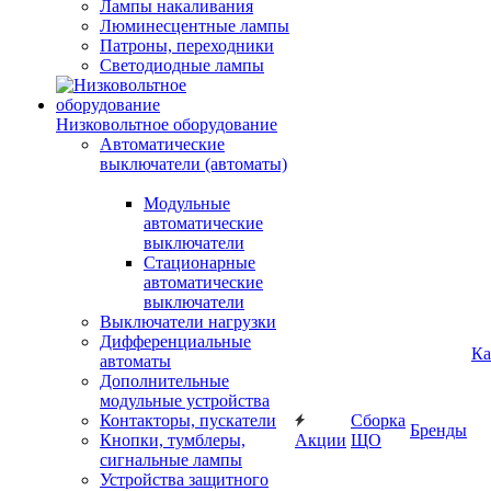
Лампы накаливания
Люминесцентные лампы
Патроны, переходники
Светодиодные лампы
Низковольтное оборудование
Автоматические
выключатели (автоматы)
Модульные
автоматические
выключатели
Стационарные
автоматические
выключатели
Выключатели нагрузки
Дифференциальные
Ка
автоматы
Дополнительные
модульные устройства
Контакторы, пускатели
Сборка
Бренды
Кнопки, тумблеры,
Акции
ЩО
сигнальные лампы
Устройства защитного