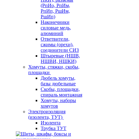
(РпИо, РпИм,
РпИп, РшИм,
РшИп)
Наконечники
силовые медь,
алюминий
Ответвители,
сжимы (орехи),
соединители СИЗ
Штыревые (НШВ,
НШВИ, НШКИ)
Хомуты, стяжки, скобы,
площадки
Дюбель хомуты,
базы дюбельные
Скобы, площадки,
спираль монтажная
Хомуты, наборы
хомутов
Электроизоляция
(изолента, ТУТ)
Изолента
Трубка ТУТ