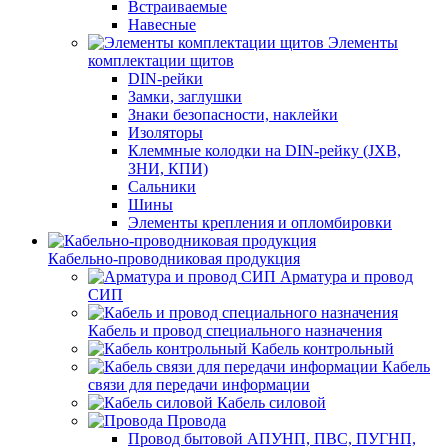
Встраиваемые
Навесные
Элементы
комплектации щитов
DIN-рейки
Замки, заглушки
Знаки безопасности, наклейки
Изоляторы
Клеммные колодки на DIN-рейку (JXB,
ЗНИ, КПИ)
Сальники
Шины
Элементы крепления и опломбировки
Кабельно-проводниковая продукция
Арматура и провод
СИП
Кабель и провод специального назначения
Кабель контрольный
Кабель
связи для передачи информации
Кабель силовой
Провода
Провод бытовой АПУНП, ПВС, ПУГНП,