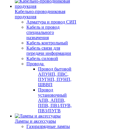
Кабельно-проводниковая
продукция
Арматура и провод СИП
Кабель и провод
специального
назначения
Кабель контрольный
Кабель связи для
передачи информации
Кабель силовой
Провода
Провод бытовой
АПУНП, ПВС,
ПУГНП, ПУНП,
ШВВП
Провод
установочный
АПВ, АППВ,
ППВ, ПВ1/ПУВ,
ПВ3/ПУГВ
Лампы и аксессуары
Газоразрядные лампы