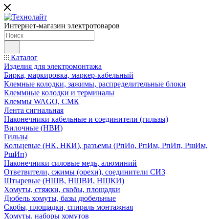
Интернет-магазин электротоваров
Каталог
Изделия для электромонтажа
Бирка, маркировка, маркер-кабельный
Клемные колодки, зажимы, распределительные блоки
Клеммные колодки и терминалы
Клеммы WAGO, СМК
Лента сигнальная
Наконечники кабельные и соединители (гильзы)
Вилочные (НВИ)
Гильзы
Кольцевые (НК, НКИ), разъемы (РпИо, РпИм, РпИп, РшИм,
РшИп)
Наконечники силовые медь, алюминий
Ответвители, сжимы (орехи), соединители СИЗ
Штыревые (НШВ, НШВИ, НШКИ)
Хомуты, стяжки, скобы, площадки
Дюбель хомуты, базы дюбельные
Скобы, площадки, спираль монтажная
Хомуты, наборы хомутов