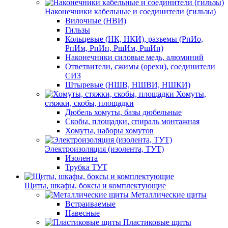
Наконечники кабельные и соединители (гильзы)
Вилочные (НВИ)
Гильзы
Кольцевые (НК, НКИ), разъемы (РпИо,
РпИм, РпИп, РшИм, РшИп)
Наконечники силовые медь, алюминий
Ответвители, сжимы (орехи), соединители
СИЗ
Штыревые (НШВ, НШВИ, НШКИ)
Хомуты,
стяжки, скобы, площадки
Дюбель хомуты, базы дюбельные
Скобы, площадки, спираль монтажная
Хомуты, наборы хомутов
Электроизоляция (изолента, ТУТ)
Изолента
Трубка ТУТ
Щиты, шкафы, боксы и комплектующие
Металлические щиты
Встраиваемые
Навесные
Пластиковые щиты