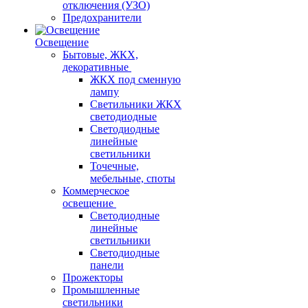
отключения (УЗО)
Предохранители
Освещение
Бытовые, ЖКХ,
декоративные
ЖКХ под сменную
лампу
Светильники ЖКХ
светодиодные
Светодиодные
линейные
светильники
Точечные,
мебельные, споты
Коммерческое
освещение
Светодиодные
линейные
светильники
Светодиодные
панели
Прожекторы
Промышленные
светильники