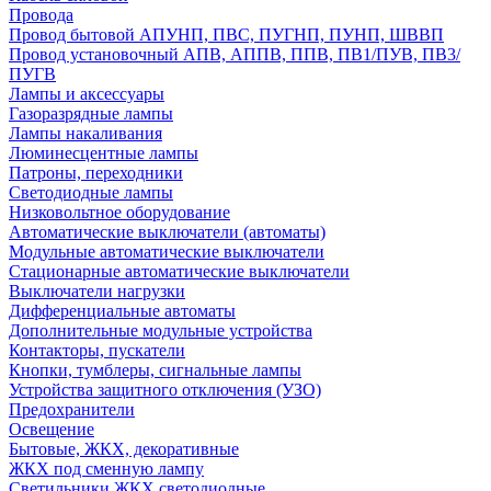
Провода
Провод бытовой АПУНП, ПВС, ПУГНП, ПУНП, ШВВП
Провод установочный АПВ, АППВ, ППВ, ПВ1/ПУВ, ПВ3/
ПУГВ
Лампы и аксессуары
Газоразрядные лампы
Лампы накаливания
Люминесцентные лампы
Патроны, переходники
Светодиодные лампы
Низковольтное оборудование
Автоматические выключатели (автоматы)
Модульные автоматические выключатели
Стационарные автоматические выключатели
Выключатели нагрузки
Дифференциальные автоматы
Дополнительные модульные устройства
Контакторы, пускатели
Кнопки, тумблеры, сигнальные лампы
Устройства защитного отключения (УЗО)
Предохранители
Освещение
Бытовые, ЖКХ, декоративные
ЖКХ под сменную лампу
Светильники ЖКХ светодиодные