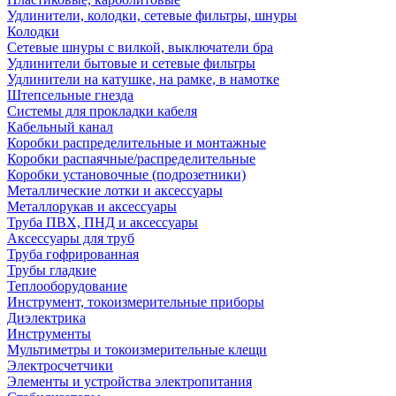
Удлинители, колодки, сетевые фильтры, шнуры
Колодки
Сетевые шнуры с вилкой, выключатели бра
Удлинители бытовые и сетевые фильтры
Удлинители на катушке, на рамке, в намотке
Штепсельные гнезда
Системы для прокладки кабеля
Кабельный канал
Коробки распределительные и монтажные
Коробки распаячные/распределительные
Коробки установочные (подрозетники)
Металлические лотки и аксессуары
Металлорукав и аксессуары
Труба ПВХ, ПНД и аксессуары
Аксессуары для труб
Труба гофрированная
Трубы гладкие
Теплооборудование
Инструмент, токоизмерительные приборы
Диэлектрика
Инструменты
Мультиметры и токоизмерительные клещи
Электросчетчики
Элементы и устройства электропитания