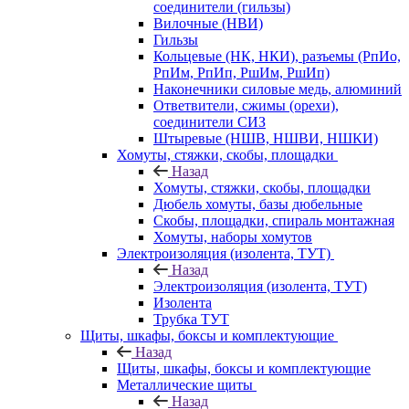
соединители (гильзы)
Вилочные (НВИ)
Гильзы
Кольцевые (НК, НКИ), разъемы (РпИо,
РпИм, РпИп, РшИм, РшИп)
Наконечники силовые медь, алюминий
Ответвители, сжимы (орехи),
соединители СИЗ
Штыревые (НШВ, НШВИ, НШКИ)
Хомуты, стяжки, скобы, площадки
Назад
Хомуты, стяжки, скобы, площадки
Дюбель хомуты, базы дюбельные
Скобы, площадки, спираль монтажная
Хомуты, наборы хомутов
Электроизоляция (изолента, ТУТ)
Назад
Электроизоляция (изолента, ТУТ)
Изолента
Трубка ТУТ
Щиты, шкафы, боксы и комплектующие
Назад
Щиты, шкафы, боксы и комплектующие
Металлические щиты
Назад