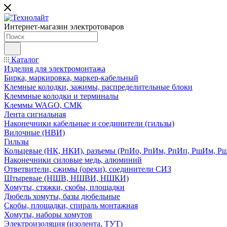
Интернет-магазин электротоваров
Каталог
Изделия для электромонтажа
Бирка, маркировка, маркер-кабельный
Клемные колодки, зажимы, распределительные блоки
Клеммные колодки и терминалы
Клеммы WAGO, СМК
Лента сигнальная
Наконечники кабельные и соединители (гильзы)
Вилочные (НВИ)
Гильзы
Кольцевые (НК, НКИ), разъемы (РпИо, РпИм, РпИп, РшИм, Р
Наконечники силовые медь, алюминий
Ответвители, сжимы (орехи), соединители СИЗ
Штыревые (НШВ, НШВИ, НШКИ)
Хомуты, стяжки, скобы, площадки
Дюбель хомуты, базы дюбельные
Скобы, площадки, спираль монтажная
Хомуты, наборы хомутов
Электроизоляция (изолента, ТУТ)