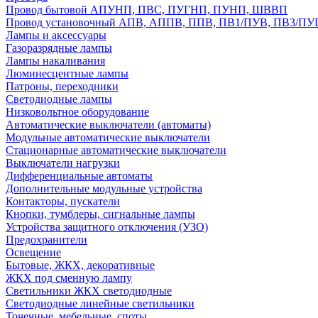
Провод бытовой АПУНП, ПВС, ПУГНП, ПУНП, ШВВП
Провод установочный АПВ, АППВ, ППВ, ПВ1/ПУВ, ПВ3/ПУ
Лампы и аксессуары
Газоразрядные лампы
Лампы накаливания
Люминесцентные лампы
Патроны, переходники
Светодиодные лампы
Низковольтное оборудование
Автоматические выключатели (автоматы)
Модульные автоматические выключатели
Стационарные автоматические выключатели
Выключатели нагрузки
Дифференциальные автоматы
Дополнительные модульные устройства
Контакторы, пускатели
Кнопки, тумблеры, сигнальные лампы
Устройства защитного отключения (УЗО)
Предохранители
Освещение
Бытовые, ЖКХ, декоративные
ЖКХ под сменную лампу
Светильники ЖКХ светодиодные
Светодиодные линейные светильники
Точечные, мебельные, споты