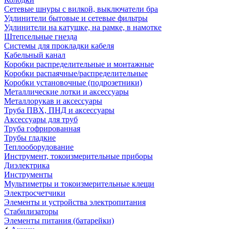
Сетевые шнуры с вилкой, выключатели бра
Удлинители бытовые и сетевые фильтры
Удлинители на катушке, на рамке, в намотке
Штепсельные гнезда
Системы для прокладки кабеля
Кабельный канал
Коробки распределительные и монтажные
Коробки распаячные/распределительные
Коробки установочные (подрозетники)
Металлические лотки и аксессуары
Металлорукав и аксессуары
Труба ПВХ, ПНД и аксессуары
Аксессуары для труб
Труба гофрированная
Трубы гладкие
Теплооборудование
Инструмент, токоизмерительные приборы
Диэлектрика
Инструменты
Мультиметры и токоизмерительные клещи
Электросчетчики
Элементы и устройства электропитания
Стабилизаторы
Элементы питания (батарейки)