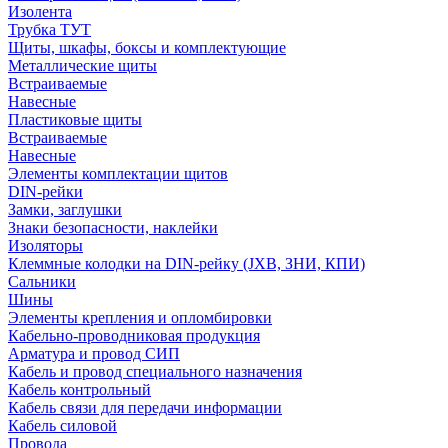
Изолента
Трубка ТУТ
Щиты, шкафы, боксы и комплектующие
Металлические щиты
Встраиваемые
Навесные
Пластиковые щиты
Встраиваемые
Навесные
Элементы комплектации щитов
DIN-рейки
Замки, заглушки
Знаки безопасности, наклейки
Изоляторы
Клеммные колодки на DIN-рейку (JXB, ЗНИ, КПИ)
Сальники
Шины
Элементы крепления и опломбировки
Кабельно-проводниковая продукция
Арматура и провод СИП
Кабель и провод специального назначения
Кабель контрольный
Кабель связи для передачи информации
Кабель силовой
Провода