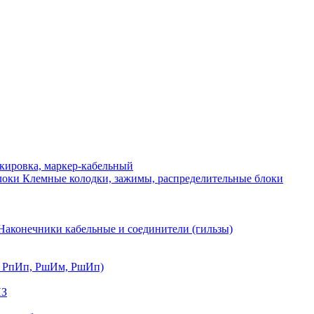
ркировка, маркер-кабельный
Клемные колодки, зажимы, распределительные блоки
Наконечники кабельные и соединители (гильзы)
, РпИп, РшИм, РшИп)
ИЗ