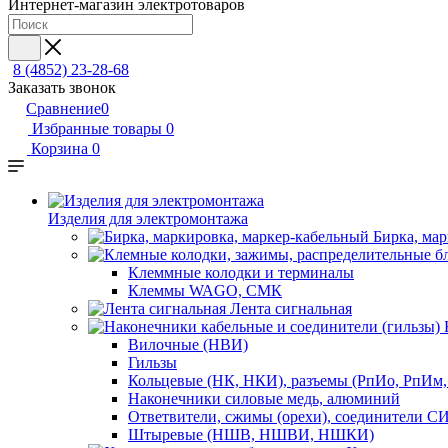
Интернет-магазин электротоваров
8 (4852) 23-28-68
Заказать звонок
Сравнение
0
Избранные товары
0
Корзина
0
Изделия для электромонтажа
Бирка, ма
Клеммные колодки и терминалы
Клеммы WAGO, СМК
Лента сигнальная
Вилочные (НВИ)
Гильзы
Кольцевые (НК, НКИ), разъемы (РпИо, РпИм
Наконечники силовые медь, алюминий
Ответвители, сжимы (орехи), соединители С
Штыревые (НШВ, НШВИ, НШКИ)