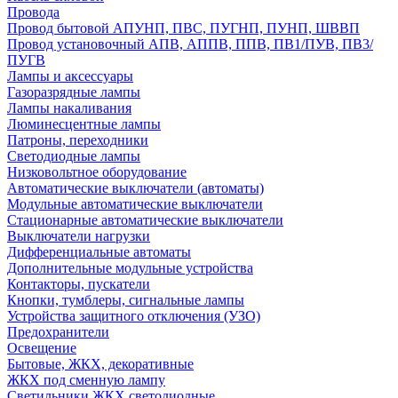
Провода
Провод бытовой АПУНП, ПВС, ПУГНП, ПУНП, ШВВП
Провод установочный АПВ, АППВ, ППВ, ПВ1/ПУВ, ПВ3/
ПУГВ
Лампы и аксессуары
Газоразрядные лампы
Лампы накаливания
Люминесцентные лампы
Патроны, переходники
Светодиодные лампы
Низковольтное оборудование
Автоматические выключатели (автоматы)
Модульные автоматические выключатели
Стационарные автоматические выключатели
Выключатели нагрузки
Дифференциальные автоматы
Дополнительные модульные устройства
Контакторы, пускатели
Кнопки, тумблеры, сигнальные лампы
Устройства защитного отключения (УЗО)
Предохранители
Освещение
Бытовые, ЖКХ, декоративные
ЖКХ под сменную лампу
Светильники ЖКХ светодиодные