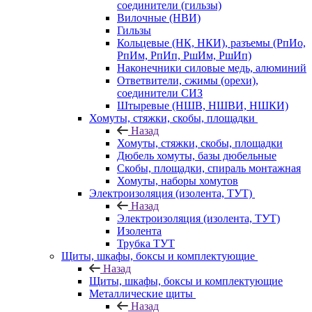
соединители (гильзы)
Вилочные (НВИ)
Гильзы
Кольцевые (НК, НКИ), разъемы (РпИо,
РпИм, РпИп, РшИм, РшИп)
Наконечники силовые медь, алюминий
Ответвители, сжимы (орехи),
соединители СИЗ
Штыревые (НШВ, НШВИ, НШКИ)
Хомуты, стяжки, скобы, площадки
Назад
Хомуты, стяжки, скобы, площадки
Дюбель хомуты, базы дюбельные
Скобы, площадки, спираль монтажная
Хомуты, наборы хомутов
Электроизоляция (изолента, ТУТ)
Назад
Электроизоляция (изолента, ТУТ)
Изолента
Трубка ТУТ
Щиты, шкафы, боксы и комплектующие
Назад
Щиты, шкафы, боксы и комплектующие
Металлические щиты
Назад