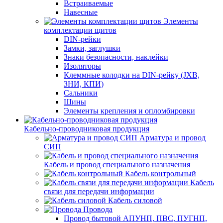
Встраиваемые
Навесные
Элементы
комплектации щитов
DIN-рейки
Замки, заглушки
Знаки безопасности, наклейки
Изоляторы
Клеммные колодки на DIN-рейку (JXB,
ЗНИ, КПИ)
Сальники
Шины
Элементы крепления и опломбировки
Кабельно-проводниковая продукция
Арматура и провод
СИП
Кабель и провод специального назначения
Кабель контрольный
Кабель
связи для передачи информации
Кабель силовой
Провода
Провод бытовой АПУНП, ПВС, ПУГНП,