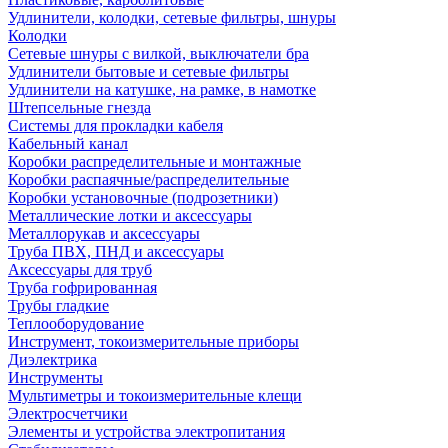
Удлинители, колодки, сетевые фильтры, шнуры
Колодки
Сетевые шнуры с вилкой, выключатели бра
Удлинители бытовые и сетевые фильтры
Удлинители на катушке, на рамке, в намотке
Штепсельные гнезда
Системы для прокладки кабеля
Кабельный канал
Коробки распределительные и монтажные
Коробки распаячные/распределительные
Коробки установочные (подрозетники)
Металлические лотки и аксессуары
Металлорукав и аксессуары
Труба ПВХ, ПНД и аксессуары
Аксессуары для труб
Труба гофрированная
Трубы гладкие
Теплооборудование
Инструмент, токоизмерительные приборы
Диэлектрика
Инструменты
Мультиметры и токоизмерительные клещи
Электросчетчики
Элементы и устройства электропитания