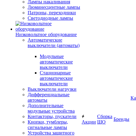
Лампы накаливания
Люминесцентные лампы
Патроны, переходники
Светодиодные лампы
Низковольтное оборудование
Автоматические
выключатели (автоматы)
Модульные
автоматические
выключатели
Стационарные
автоматические
выключатели
Выключатели нагрузки
Дифференциальные
Ка
автоматы
Дополнительные
модульные устройства
Контакторы, пускатели
Сборка
Бренды
Кнопки, тумблеры,
Акции
ЩО
сигнальные лампы
Устройства защитного