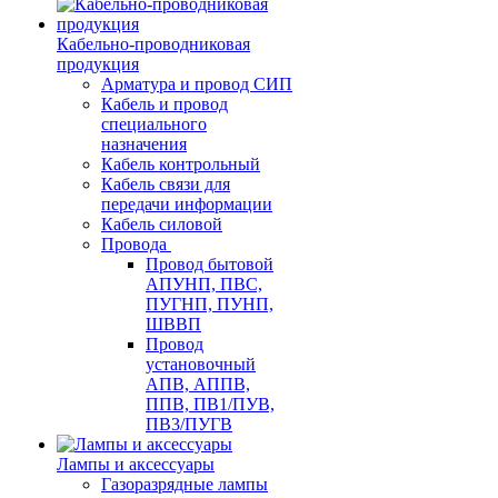
Кабельно-проводниковая
продукция
Арматура и провод СИП
Кабель и провод
специального
назначения
Кабель контрольный
Кабель связи для
передачи информации
Кабель силовой
Провода
Провод бытовой
АПУНП, ПВС,
ПУГНП, ПУНП,
ШВВП
Провод
установочный
АПВ, АППВ,
ППВ, ПВ1/ПУВ,
ПВ3/ПУГВ
Лампы и аксессуары
Газоразрядные лампы