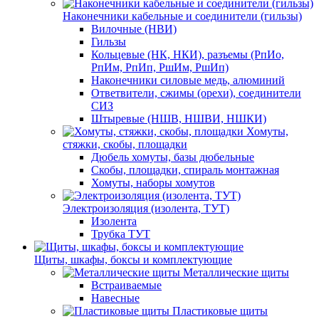
Наконечники кабельные и соединители (гильзы)
Вилочные (НВИ)
Гильзы
Кольцевые (НК, НКИ), разъемы (РпИо,
РпИм, РпИп, РшИм, РшИп)
Наконечники силовые медь, алюминий
Ответвители, сжимы (орехи), соединители
СИЗ
Штыревые (НШВ, НШВИ, НШКИ)
Хомуты,
стяжки, скобы, площадки
Дюбель хомуты, базы дюбельные
Скобы, площадки, спираль монтажная
Хомуты, наборы хомутов
Электроизоляция (изолента, ТУТ)
Изолента
Трубка ТУТ
Щиты, шкафы, боксы и комплектующие
Металлические щиты
Встраиваемые
Навесные
Пластиковые щиты