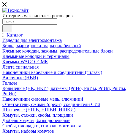
Интернет-магазин электротоваров
Каталог
Изделия для электромонтажа
Бирка, маркировка, маркер-кабельный
Клемные колодки, зажимы, распределительные блоки
Клеммные колодки и терминалы
Клеммы WAGO, СМК
Лента сигнальная
Наконечники кабельные и соединители (гильзы)
Вилочные (НВИ)
Гильзы
Кольцевые (НК, НКИ), разъемы (РпИо, РпИм, РпИп, РшИм,
РшИп)
Наконечники силовые медь, алюминий
Ответвители, сжимы (орехи), соединители СИЗ
Штыревые (НШВ, НШВИ, НШКИ)
Хомуты, стяжки, скобы, площадки
Дюбель хомуты, базы дюбельные
Скобы, площадки, спираль монтажная
Хомуты, наборы хомутов