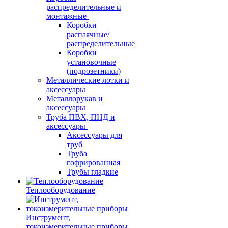
распределительные и
монтажные
Коробки
распаячные/
распределительные
Коробки
установочные
(подрозетники)
Металлические лотки и
аксессуары
Металлорукав и
аксессуары
Труба ПВХ, ПНД и
аксессуары
Аксессуары для
труб
Труба
гофрированная
Трубы гладкие
Теплооборудование
Инструмент,
токоизмерительные приборы