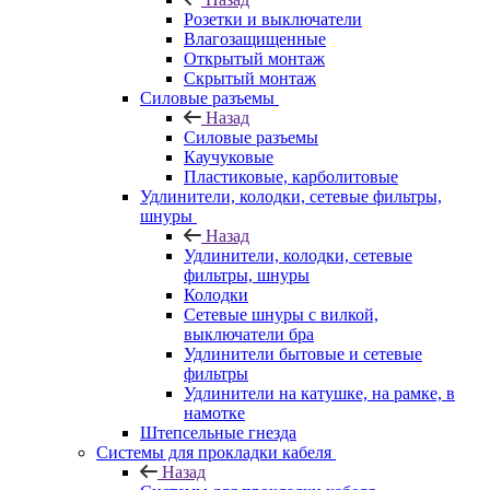
Розетки и выключатели
Влагозащищенные
Открытый монтаж
Скрытый монтаж
Силовые разъемы
Назад
Силовые разъемы
Каучуковые
Пластиковые, карболитовые
Удлинители, колодки, сетевые фильтры,
шнуры
Назад
Удлинители, колодки, сетевые
фильтры, шнуры
Колодки
Сетевые шнуры с вилкой,
выключатели бра
Удлинители бытовые и сетевые
фильтры
Удлинители на катушке, на рамке, в
намотке
Штепсельные гнезда
Системы для прокладки кабеля
Назад