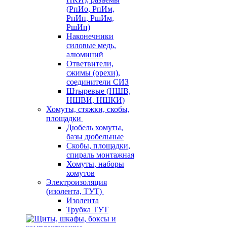
(РпИо, РпИм,
РпИп, РшИм,
РшИп)
Наконечники
силовые медь,
алюминий
Ответвители,
сжимы (орехи),
соединители СИЗ
Штыревые (НШВ,
НШВИ, НШКИ)
Хомуты, стяжки, скобы,
площадки
Дюбель хомуты,
базы дюбельные
Скобы, площадки,
спираль монтажная
Хомуты, наборы
хомутов
Электроизоляция
(изолента, ТУТ)
Изолента
Трубка ТУТ