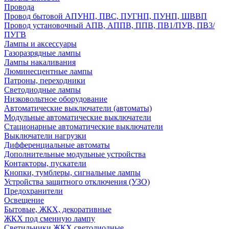
Провода
Провод бытовой АПУНП, ПВС, ПУГНП, ПУНП, ШВВП
Провод установочный АПВ, АППВ, ППВ, ПВ1/ПУВ, ПВ3/
ПУГВ
Лампы и аксессуары
Газоразрядные лампы
Лампы накаливания
Люминесцентные лампы
Патроны, переходники
Светодиодные лампы
Низковольтное оборудование
Автоматические выключатели (автоматы)
Модульные автоматические выключатели
Стационарные автоматические выключатели
Выключатели нагрузки
Дифференциальные автоматы
Дополнительные модульные устройства
Контакторы, пускатели
Кнопки, тумблеры, сигнальные лампы
Устройства защитного отключения (УЗО)
Предохранители
Освещение
Бытовые, ЖКХ, декоративные
ЖКХ под сменную лампу
Светильники ЖКХ светодиодные