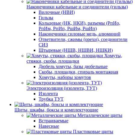
Наконечники кабельные и соединители (гильзы)
Вилочные (НВИ)
Гильзы
Кольцевые (НК, НКИ), разъемы (РпИо,
РпИм, РпИп, РшИм, РшИп)
Наконечники силовые медь, алюминий
Ответвители, сжимы (орехи), соединители
СИЗ
Штыревые (НШВ, НШВИ, НШКИ)
Хомуты,
стяжки, скобы, площадки
Дюбель хомуты, базы дюбельные
Скобы, площадки, спираль монтажная
Хомуты, наборы хомутов
Электроизоляция (изолента, ТУТ)
Изолента
Трубка ТУТ
Щиты, шкафы, боксы и комплектующие
Металлические щиты
Встраиваемые
Навесные
Пластиковые щиты