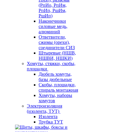
(РпИо, РпИм,
РпИп, РшИм,
РшИп)
Наконечники
силовые медь,
алюминий
Ответвители,
сжимы (орехи),
соединители СИЗ
Штыревые (НШВ,
НШВИ, НШКИ)
Хомуты, стяжки, скобы,
площадки
Дюбель хомуты,
базы дюбельные
Скобы, площадки,
спираль монтажная
Хомуты, наборы
хомутов
Электроизоляция
(изолента, ТУТ)
Изолента
Трубка ТУТ