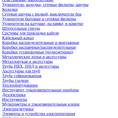
Удлинители, колодки, сетевые фильтры, шнуры
Колодки
Сетевые шнуры с вилкой, выключатели бра
Удлинители бытовые и сетевые фильтры
Удлинители на катушке, на рамке, в намотке
Штепсельные гнезда
Системы для прокладки кабеля
Кабельный канал
Коробки распределительные и монтажные
Коробки распаячные/распределительные
Коробки установочные (подрозетники)
Металлические лотки и аксессуары
Металлорукав и аксессуары
Труба ПВХ, ПНД и аксессуары
Аксессуары для труб
Труба гофрированная
Трубы гладкие
Теплооборудование
Инструмент, токоизмерительные приборы
Диэлектрика
Инструменты
Мультиметры и токоизмерительные клещи
Электросчетчики
Элементы и устройства электропитания