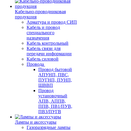
Кабельно-проводниковая
продукция
Арматура и провод СИП
Кабель и провод
специального
назначения
Кабель контрольный
Кабель связи для
передачи информации
Кабель силовой
Провода
Провод бытовой
АПУНП, ПВС,
ПУГНП, ПУНП,
ШВВП
Провод
установочный
АПВ, АППВ,
ППВ, ПВ1/ПУВ,
ПВ3/ПУГВ
Лампы и аксессуары
Газоразрядные лампы