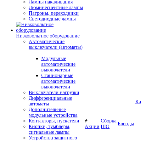
Лампы накаливания
Люминесцентные лампы
Патроны, переходники
Светодиодные лампы
Низковольтное оборудование
Автоматические
выключатели (автоматы)
Модульные
автоматические
выключатели
Стационарные
автоматические
выключатели
Выключатели нагрузки
Дифференциальные
Ка
автоматы
Дополнительные
модульные устройства
Контакторы, пускатели
Сборка
Бренды
Кнопки, тумблеры,
Акции
ЩО
сигнальные лампы
Устройства защитного