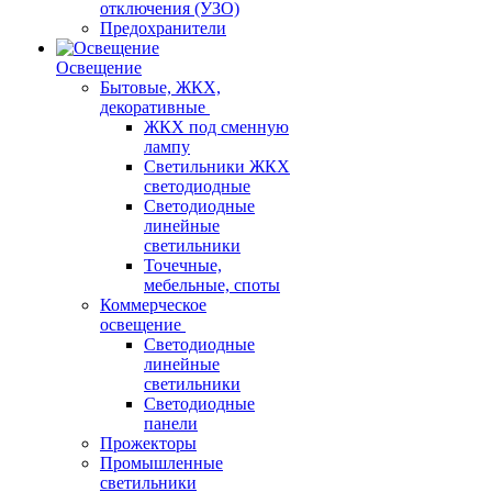
отключения (УЗО)
Предохранители
Освещение
Бытовые, ЖКХ,
декоративные
ЖКХ под сменную
лампу
Светильники ЖКХ
светодиодные
Светодиодные
линейные
светильники
Точечные,
мебельные, споты
Коммерческое
освещение
Светодиодные
линейные
светильники
Светодиодные
панели
Прожекторы
Промышленные
светильники