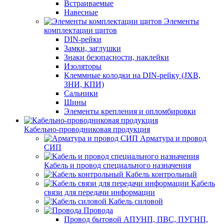
Встраиваемые
Навесные
Элементы
комплектации щитов
DIN-рейки
Замки, заглушки
Знаки безопасности, наклейки
Изоляторы
Клеммные колодки на DIN-рейку (JXB,
ЗНИ, КПИ)
Сальники
Шины
Элементы крепления и опломбировки
Кабельно-проводниковая продукция
Арматура и провод
СИП
Кабель и провод специального назначения
Кабель контрольный
Кабель
связи для передачи информации
Кабель силовой
Провода
Провод бытовой АПУНП, ПВС, ПУГНП,