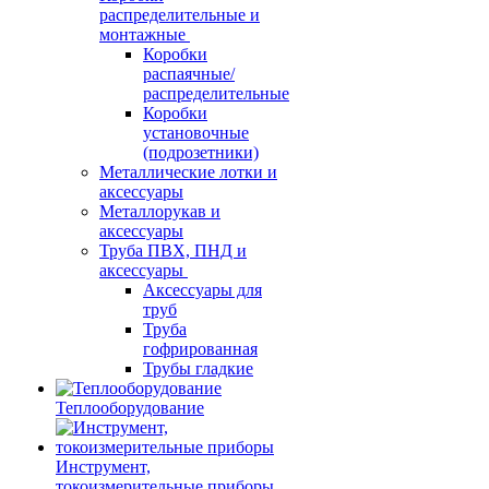
распределительные и
монтажные
Коробки
распаячные/
распределительные
Коробки
установочные
(подрозетники)
Металлические лотки и
аксессуары
Металлорукав и
аксессуары
Труба ПВХ, ПНД и
аксессуары
Аксессуары для
труб
Труба
гофрированная
Трубы гладкие
Теплооборудование
Инструмент,
токоизмерительные приборы