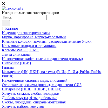
Интернет-магазин электротоваров
Каталог
Изделия для электромонтажа
Бирка, маркировка, маркер-кабельный
Клемные колодки, зажимы, распределительные блоки
Клеммные колодки и терминалы
Клеммы WAGO, СМК
Лента сигнальная
Наконечники кабельные и соединители (гильзы)
Вилочные (НВИ)
Гильзы
Кольцевые (НК, НКИ), разъемы (РпИо, РпИм, РпИп, РшИм,
РшИп)
Наконечники силовые медь, алюминий
Ответвители, сжимы (орехи), соединители СИЗ
Штыревые (НШВ, НШВИ, НШКИ)
Хомуты, стяжки, скобы, площадки
Дюбель хомуты, базы дюбельные
Скобы, площадки, спираль монтажная
Хомуты, наборы хомутов