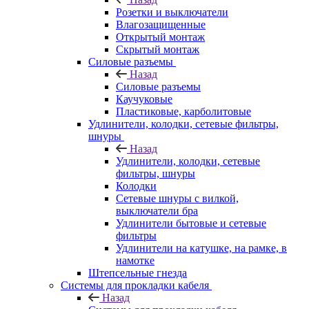
Розетки и выключатели
Влагозащищенные
Открытый монтаж
Скрытый монтаж
Силовые разъемы
Назад
Силовые разъемы
Каучуковые
Пластиковые, карболитовые
Удлинители, колодки, сетевые фильтры,
шнуры
Назад
Удлинители, колодки, сетевые
фильтры, шнуры
Колодки
Сетевые шнуры с вилкой,
выключатели бра
Удлинители бытовые и сетевые
фильтры
Удлинители на катушке, на рамке, в
намотке
Штепсельные гнезда
Системы для прокладки кабеля
Назад